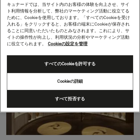
Carefully curated collections of pre-loved
キュナードでは、当サイト内のお客様の体験を向上させ、サイ
ト利用情報を分析して、弊社のマーケティング活動に役立てる
accessories from designer names for the ultimate in
ために、Cookieを使用しております。「すべてのCookieを受け
sustainable indulgence. Feature spaces designed to
入れる」をクリックすると、お客様の端末にCookieが保存され
bring products to life in up-close experiences.
ることに同意いただいたものとみなされます。これにより、サ
Exciting new brands never seen before on our fleet.
イトの操作性が向上し、利用状況の分析やマーケティング活動
に役立てられます。
Cookieの設定を管理
Discover all of this and more with a redefined retail
therapy experience board Queen Anne.
すべてのCookieを許可する
Cookieの詳細
すべて拒否する