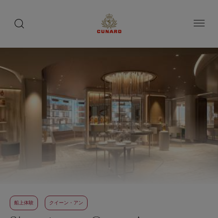
toggle
search
ペ
button
button
ー
ジ
内
容
へ
ス
キ
ッ
プ
船上体験
クイーン・アン