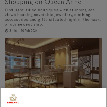
Shopping on Queen Anne
Find light-filled boutiques with stunning sea
views housing covetable jewellery, clothing,
accessories and gifts situated right in the heart
of our newest ship.
29 Feb 2024
3 min
Grand Lobby Boutiques on Queen Anne | ©Sybille de Margerie - Paris