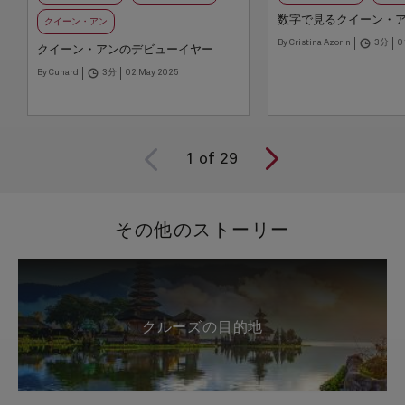
数字で見るクイーン・
クイーン・アン
By Cristina Azorin
3分
0
クイーン・アンのデビューイヤー
By Cunard
3分
02 May 2025
1
of
29
その他のストーリー
クルーズの目的地