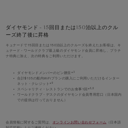
ダイヤモンド - 15回目または150泊以上のクル
ーズ終了後に昇格
キュナードで15回目または150泊以上のクルーズを終えたお客様は、キ
ュナード・ワールドクラブ最上級のダイヤモンド会員に昇格し、プラチ
ナ特典に加え、次の特典をご利用いただけます。
3
ダイヤモンドメンバーのピン贈呈*
合計$135の船内WiFiプランの購入にご利用いただけるインター
9
ネット・クレジット*
6,8
スペシャリティ・レストランでのお食事1回*
ワールドクラブ・デスクのダイヤモンド会員専用窓口（日本国内
での提供は行っておりません）
会員情報に関するご質問は、
オンラインお問い合わせフォーム
（日本語