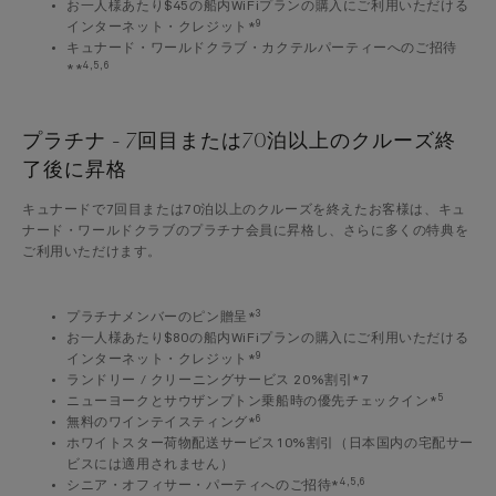
お一人様あたり$45の船内WiFiプランの購入にご利用いただける
9
インターネット・クレジット*
キュナード・ワールドクラブ・カクテルパーティーへのご招待
4,5,6
**
プラチナ - 7回目または70泊以上のクルーズ終
了後に昇格
キュナードで7回目または70泊以上のクルーズを終えたお客様は、キュ
ナード・ワールドクラブのプラチナ会員に昇格し、さらに多くの特典を
ご利用いただけます。
3
プラチナメンバーのピン贈呈*
お一人様あたり$80の船内WiFiプランの購入にご利用いただける
9
インターネット・クレジット*
ランドリー / クリーニングサービス 20%割引*7
5
ニューヨークとサウザンプトン乗船時の優先チェックイン*
6
無料のワインテイスティング*
ホワイトスター荷物配送サービス10%割引（日本国内の宅配サー
ビスには適用されません）
4,5,6
シニア・オフィサー・パーティへのご招待*