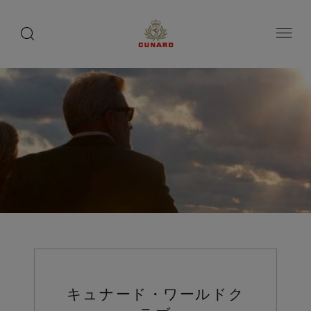
toggle
search
ペ
button
button
ー
ジ
内
容
へ
ス
キ
ッ
プ
キュナード・ワールドク