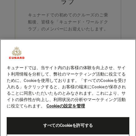
ラブ
キュナードでの初めてのクルーズのご乗
船後、皆様を「キュナード・ワールドク
ラブ」のメンバーにお迎えいたします。
キュナードでは、当サイト内のお客様の体験を向上させ、サイ
ト利用情報を分析して、弊社のマーケティング活動に役立てる
ために、Cookieを使用しております。「すべてのCookieを受け
メンバーシップ
入れる」をクリックすると、お客様の端末にCookieが保存され
ることに同意いただいたものとみなされます。これにより、サ
イトの操作性が向上し、利用状況の分析やマーケティング活動
キュナード・ワールドクラブには、乗船回数や日数に応じて、シルバ
に役立てられます。
Cookieの設定を管理
ー、ゴールド、プラチナ、ダイヤモンドの4つの会員レベルがあり、ご
乗船の際にさまざまな特典をご利用いただけます。
すべてのCookieを許可する