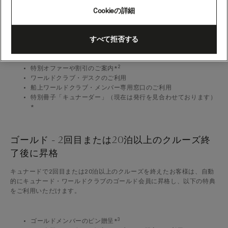
シルバー - 1回目のクルーズ終了後
Cookieの詳細
キュナードで1回目のクルーズを終えたお客様は、自動的にキュナー
ド・ワールドクラブにシルバー会員として登録され、以下の特典をご利
1
用いただけます。*
すべて拒否する
2
特別オファーや割引のご案内*
ワールドクラブ・デスクのご利用
船上ワールドクラブ・メンバー専用窓口のご利用
特別冊子「キュナーダー」（現在は発行を見合わせております）
*
ゴールド - 2回目または20泊以上のクルーズ終
了後に昇格
キュナードで2回目または20泊以上のクルーズを終えたお客様は、自動
的にキュナード・ワールドクラブのゴールド会員に昇格し、以下の特典
をご利用いただけます。
3
ゴールドメンバーのピン贈呈*