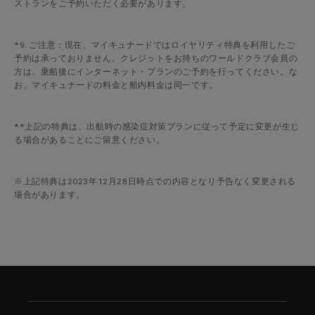
ストランをご予約いただく必要があります。
*9. ご注意：現在、マイキュナードではロイヤリティ特典を利用したご
予約は承っておりません。クレジットをお持ちのワールドクラブ会員の
方は、乗船後にインターネット・プランのご予約を行ってください。な
お、マイキュナードの料金と船内料金は同一です。
**上記の特典は、出航時の感染症対策プランに従って予定に変更が生じ
る場合があることにご留意ください。
※上記特典は2023年12月28日時点での内容となり予告なく変更される
場合があります。
Skip
to
footer
content