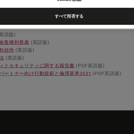
ナード利用条件
書
すべて拒否する
クセシビリティ
生成コンテンツ利用規約
英語版)
旅客権利章典
(英語版)
包括性
(英語版)
法
(英語版)
ィとセキュリティに関する報告書
(PDF英語版)
パートナー向け行動規範と倫理基準2021
(PDF英語版)