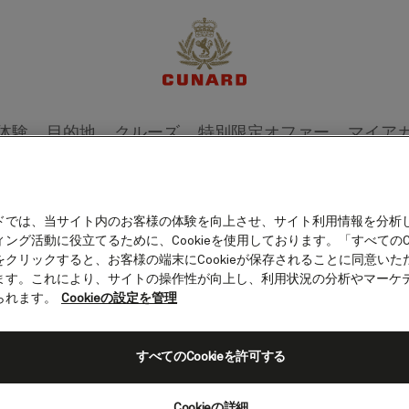
体験
目的地
クルーズ
特別限定オファー
マイア
ドでは、当サイト内のお客様の体験を向上させ、サイト利用情報を分析
ング活動に役立てるために、Cookieを使用しております。「すべてのCo
リーガル情報
をクリックすると、お客様の端末にCookieが保存されることに同意いた
ます。これにより、サイトの操作性が向上し、利用状況の分析やマーケ
られます。
Cookieの設定を管理
約款
シーサマリー
すべてのCookieを許可する
イト利用規約
ポリシー
Cookieの詳細