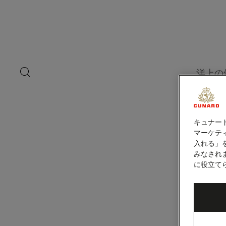
ペ
ー
ジ
内
容
へ
ス
キ
search
洋上の
ッ
button
プ
キュナー
マーケティ
入れる」
みなされ
に役立て
旅客運送
プライバ
ウェブサ
クッキー