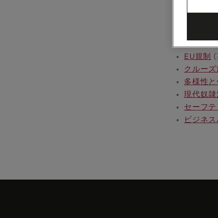
マイキュ
環境報告
ウェブア
ユーザー
EU規制
(
クルーズ
多様性と
現代奴隷
セーフテ
ビジネス
Skip
to
footer
content