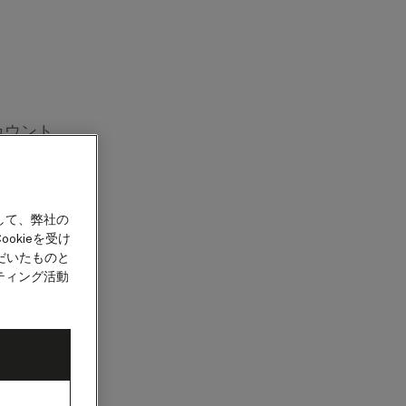
カウント
して、弊社の
okieを受け
だいたものと
ティング活動