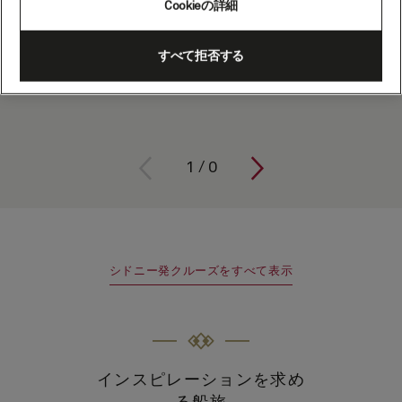
キュナードの厳選クルーズ
Cookieの詳細
2026
2027
2028
すべて拒否する
1
/
0
シドニー発クルーズをすべて表示
インスピレーションを求め
る船旅