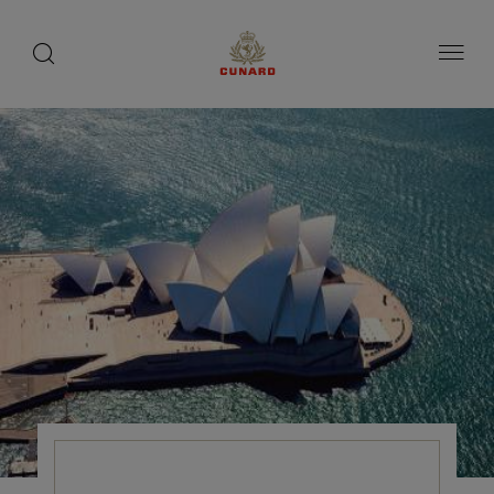
1 / 3
toggle
search
ペ
1 / 0
button
button
ー
ジ
内
容
へ
ス
キ
ッ
プ