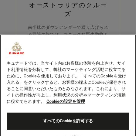
オーストラリアのクルー
ズ
南半球のダウンアンダーで繰り広げられ
る冒険の旅では、ユニークな野生動物と
の出会いや、息をのむような自然の景観
をお楽しみいただけます。さらに、温か
く迎えてくれる町々を訪れ、アボリジナ
ルやマオリの豊かな文化と歴史に触れる
キュナードでは、当サイト内のお客様の体験を向上させ、サイ
ことも、このクルーズならではの魅力で
ト利用情報を分析して、弊社のマーケティング活動に役立てる
ために、Cookieを使用しております。「すべてのCookieを受け
す。
入れる」をクリックすると、お客様の端末にCookieが保存され
ることに同意いただいたものとみなされます。これにより、サ
クルーズを表示
イトの操作性が向上し、利用状況の分析やマーケティング活動
に役立てられます。
Cookieの設定を管理
すべてのCookieを許可する