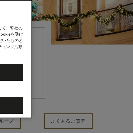
して、弊社の
okieを受け
だいたものと
ルーズ
ティング活動
魅力も。この
？
クルーズ
よくあるご質問