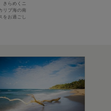
、きらめくニ
カリブ海の南
スをお過ごし