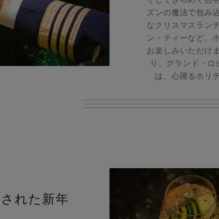
そしてきらめく照
ズンの魔法で包み
なクリスマスラン
ン・ティーなど、
お楽しみいただけ
り、グランド・ロ
は、心躍るホリ
練された新年