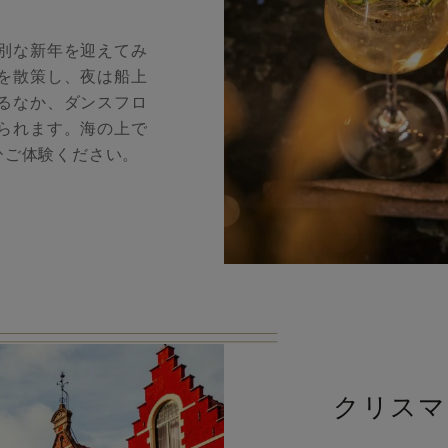
別な新年を迎えてみ
を散策し、夜は船上
るなか、ダンスフロ
られます。海の上で
ひご体験ください。
クリスマ