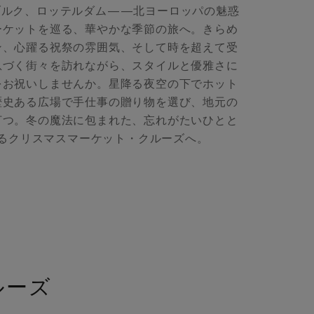
ブルク、ロッテルダム——北ヨーロッパの魅惑
ーケットを巡る、華やかな季節の旅へ。きらめ
ン、心躍る祝祭の雰囲気、そして時を超えて受
息づく街々を訪れながら、スタイルと優雅さに
をお祝いしませんか。星降る夜空の下でホット
歴史ある広場で手仕事の贈り物を選び、地元の
打つ。冬の魔法に包まれた、忘れがたいひとと
るクリスマスマーケット・クルーズへ。
ルーズ