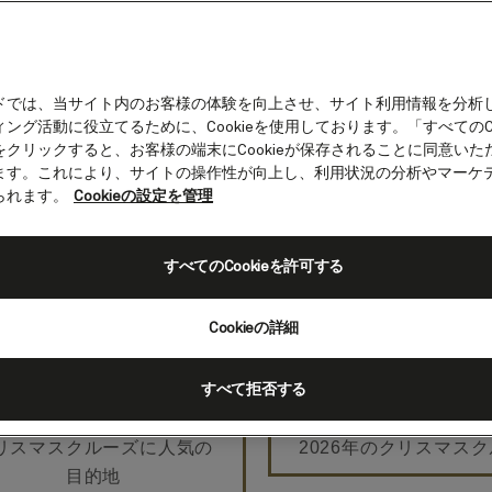
ドでは、当サイト内のお客様の体験を向上させ、サイト利用情報を分析
ング活動に役立てるために、Cookieを使用しております。「すべてのCo
をクリックすると、お客様の端末にCookieが保存されることに同意いた
スマスとカウントダウンク
ます。これにより、サイトの操作性が向上し、利用状況の分析やマーケ
られます。
Cookieの設定を管理
る海辺への憧れも、伝統的なクリスマスマーケットの
クリスマス、あなたのクルーズはどこへ向かいますか
すべてのCookieを許可する
クルーズを表示
Cookieの詳細
すべて拒否する
リスマスクルーズに人気の
2026年のクリスマス
目的地