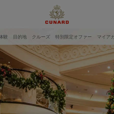
1 / 1
1 / 2
体験
目的地
クルーズ
特別限定オファー
マイア