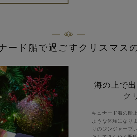
ナード船で過ごすクリスマス
海の上で出
ク
キュナード船の船
ような体験になり
りのジンジャーブ