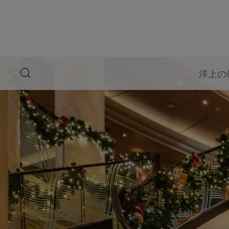
ペ
ー
ジ
内
容
へ
ス
キ
search
洋上の
ッ
button
プ