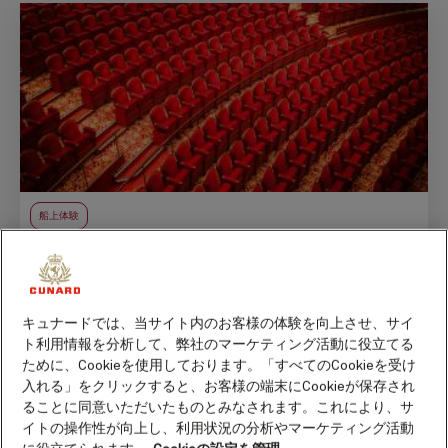
船上体験
キュナードが贈る、華麗なる夜のエンターテイメン
ト
By キュナード
3分
22 Jul 2025
キュナードでは、当サイト内のお客様の体験を向上させ、サイ
ト利用情報を分析して、弊社のマーケティング活動に役立てる
ために、Cookieを使用しております。「すべてのCookieを受け
入れる」をクリックすると、お客様の端末にCookieが保存され
ることに同意いただいたものとみなされます。これにより、サ
イトの操作性が向上し、利用状況の分析やマーケティング活動