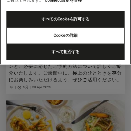
に役立てられます。
Cookieの設定を管理
すべてのCookieを許可する
キュナードの船旅では、エレガントな高級レストラ
Cookieの詳細
ンでのコースディナーや、くつろぎのひとときを彩
るパブ料理、そして世界的に名高いアフタヌーンテ
ィーなど、心躍る美食体験をご堪能いただけます。
すべて拒否する
本ガイドでは、船内での豊富なダイニングオプショ
ンと、必要に応じたご予約方法について詳しくご紹
介いたします。ご乗船中に、極上のひとときを存分
にお楽しみいただけるよう、ぜひご活用ください。
By
5分
08 Apr 2025