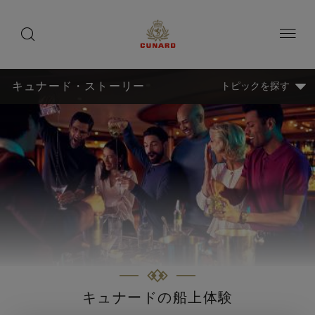
toggle
search
ペ
button
button
ー
ジ
内
容
へ
ス
キュナード・ストーリー
トピックを探す
キ
ッ
プ
キュナードの船上体験