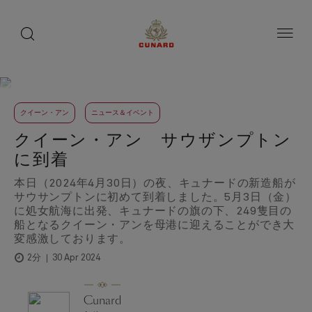
toggle
search
ペ
button
button
ー
ジ
内
容
へ
ス
キ
ッ
クイーン・アン
ニュース＆イベント
プ
クイーン・アン サウザンプトン
に到着
本日（2024年4月30日）の夜、キュナードの新造船が
サウサンプトンに初めて到着しました。5月3日（金）
に処女航海に出発、キュナードの旗の下、249隻目の
船となるクイーン・アンを母港に迎えることができ大
変感激しております。
30 Apr 2024
2分
Cunard