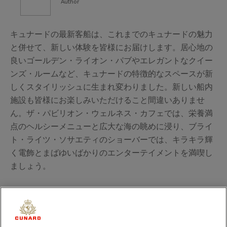
Author
キュナードの最新客船は、これまでのキュナードの魅力
と併せて、新しい体験を皆様にお届けします。居心地の
良いゴールデン・ライオン・パブやエレガントなクイー
ンズ・ルームなど、キュナードの特徴的なスペースが新
しくスタイリッシュに生まれ変わりました。新しい船内
施設も皆様にお楽しみいただけること間違いありませ
ん。ザ・パビリオン・ウェルネス・カフェでは、栄養満
点のヘルシーメニューと広大な海の眺めに浸り、ブライ
ト・ライツ・ソサエティのショーバーでは、キラキラ輝
く電飾とまばゆいばかりのエンターテイメントを満喫し
ましょう。