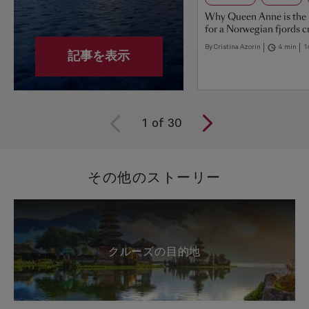
Why Queen Anne is the 
for a Norwegian fjords c
By Cristina Azorin
4 min
1
記事を表示
1
of
30
その他のストーリー
クルーズの目的地