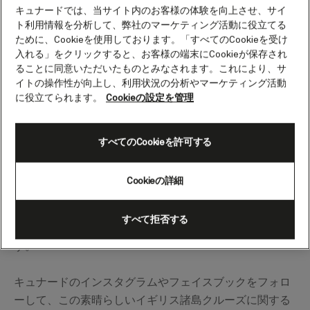
キュナードでは、当サイト内のお客様の体験を向上させ、サイ
ト利用情報を分析して、弊社のマーケティング活動に役立てる
ために、Cookieを使用しております。「すべてのCookieを受け
入れる」をクリックすると、お客様の端末にCookieが保存され
ることに同意いただいたものとみなされます。これにより、サ
イトの操作性が向上し、利用状況の分析やマーケティング活動
に役立てられます。
Cookieの設定を管理
00:00
00:00
処女航海は完売いたしましたが、キュナードの「心の故
すべてのCookieを許可する
郷」リバプールでの歴史的な命名式が行われるクルーズ
に乗船するチャンスはまだあります。リバプール また、
Cookieの詳細
ノルウェーのフィヨルドへの初航海、ニューヨークへの
初寄港、初めてのクリスマス・クルーズなど、さまざま
すべて拒否する
な「クイーン・アンの初めて」に立ち会うチャンスで
す。
キュナードのインスタグラムやフェイスブックをフォロ
ーして、この素晴らしいイギリス諸島クルーズに関する