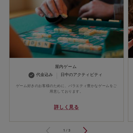
屋内ゲーム
代金込み
日中のアクティビティ
ゲーム好きのお客様のために、バラエティ豊かなゲームをご
用意しております。
詳しく見る
1 / 3
1
/
3