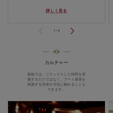
詳しく見る
1 / 6
1
/
6
カルチャー
船旅では、リラックスした時間を堪
能するだけではなく、アート感覚を
刺激する芸術や文化に触れることも
できます。