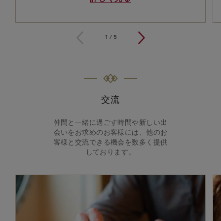
1 / 5
1
/
5
交流
仲間と一緒に過ごす時間や新しい出
会いをお求めのお客様には、他のお
客様と交流できる機会を数多く提供
しております。