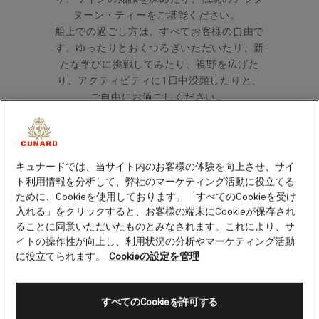
ヌーン・ティーをご堪能ください。
船上での過ごし方は、すべてお客様の自由で
す。ゆったりとおくつろぎいただいたり、新
たな学びに挑戦してみたり、視野を広げた
り、アクティビティに1日中没頭したりと、
ご自由にお過ごしください。
キュナードでは、当サイト内のお客様の体験を向上させ、サイ
ト利用情報を分析して、弊社のマーケティング活動に役立てる
ために、Cookieを使用しております。「すべてのCookieを受け
アクティブ
入れる」をクリックすると、お客様の端末にCookieが保存され
ることに同意いただいたものとみなされます。これにより、サ
イトの操作性が向上し、利用状況の分析やマーケティング活動
アクティブに楽しまれたいお客様に
は、スポーツやフィットネスクラス
に役立てられます。
Cookieの設定を管理
から極上のスパ、デッキで楽しむゲ
ームまで、多彩な体験をご提供して
おります。
すべてのCookieを許可する