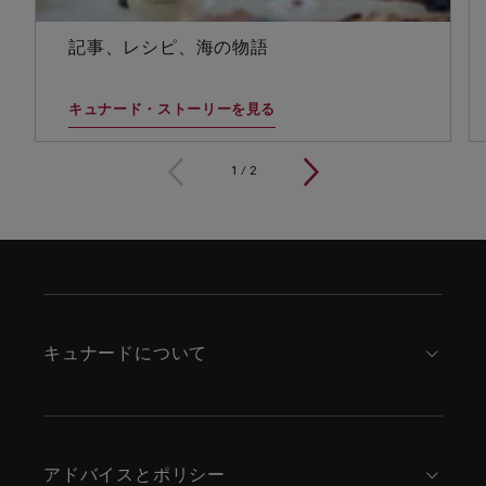
記事、レシピ、海の物語
キュナード・ストーリーを見る
1
/
2
Skip
to
footer
content
キュナードについて
アドバイスとポリシー