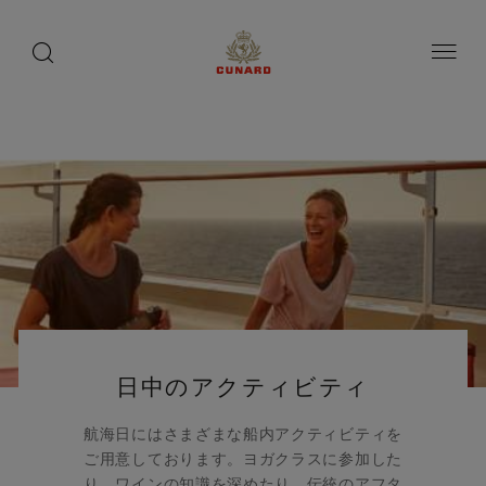
船
船
船
1 / 2
toggle
search
ペ
button
button
ー
上
上
上
ジ
の
の
の
内
容
愉
愉
愉
へ
し
し
し
ス
み
み
み
キ
ッ
プ
日中のアクティビティ
航海日にはさまざまな船内アクティビティを
ご用意しております。ヨガクラスに参加した
り、ワインの知識を深めたり、伝統のアフタ