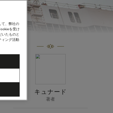
して、弊社の
okieを受け
だいたものと
ティング活動
キュナード
著者