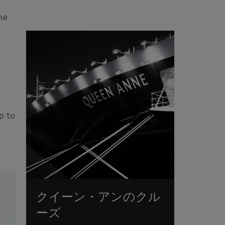
he
p to
クイーン・アンのクル
ーズ