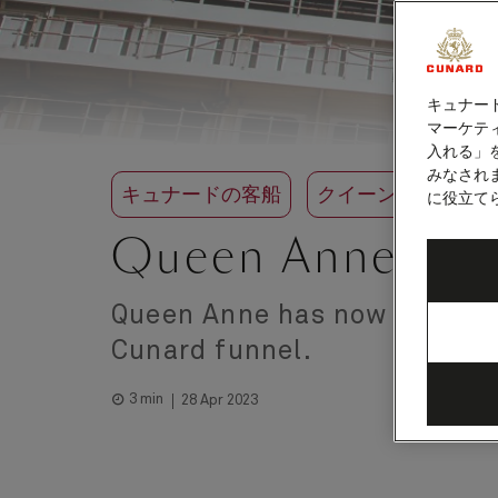
キュナー
マーケティ
入れる」
みなされ
キュナードの客船
クイーン・アン
に役立て
Queen Anne's fun
Queen Anne has now been cro
Cunard funnel.
3 min
28 Apr 2023