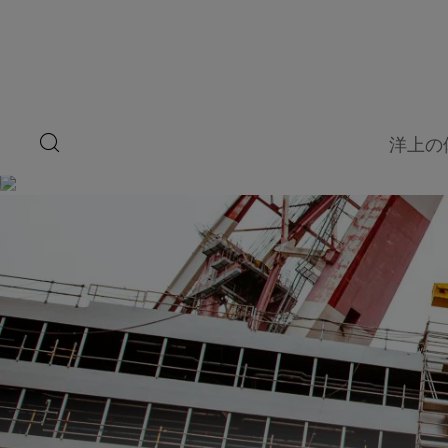
ペ
ー
ジ
内
容
へ
ス
キ
search
洋上の
ッ
button
プ