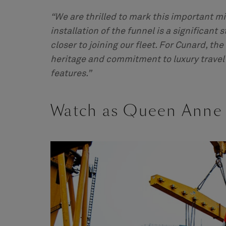
“We are thrilled to mark this important m
installation of the funnel is a significant
closer to joining our fleet. For Cunard, th
heritage and commitment to luxury travel
features.”
Watch as Queen Anne 