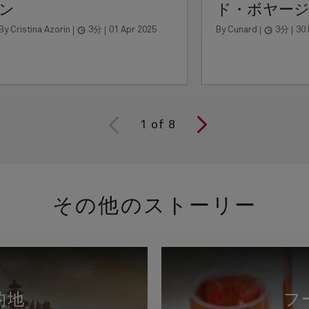
ン
ド・ボヤージ
By Cristina Azorin
3分
01 Apr 2025
By Cunard
3分
30
1
of
8
その他のストーリー
的地
フ