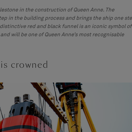
ilestone in the construction of Queen Anne. The
 step in the building process and brings the ship one st
e distinctive red and black funnel is an iconic symbol of
 and will be one of Queen Anne’s most recognisable
is crowned