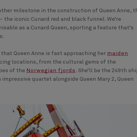
other milestone in the construction of Queen Anne, t
 the iconic Cunard red and black funnel. We’re
nisable as a Cunard Queen, sporting a feature that’s
rs.
 that Queen Anne is fast approaching her
maiden
cing locations, from the cultural gems of the
pes of the
Norwegian fjords
. She’ll be the 249th shi
an impressive quartet alongside Queen Mary 2, Queen