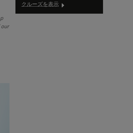
クルーズを表示
ep
 our