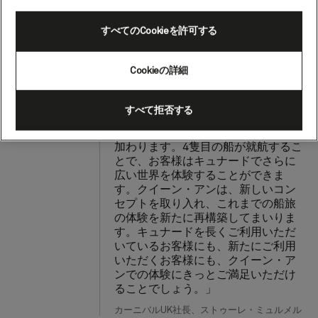
れまでの道のりのご紹介
00:00
00:00
すべてのCookieを許可する
「クイーン・アンをキュナードの船
団に迎えられることを大変誇りに思
Cookieの詳細
います。これにより、弊社史上最も
成長著しい時期の1つを記録すること
となり、クイーン・アンが加わった
すべて拒否する
ことで、キュナードの象徴である船
団全体にエキサイティングな機会が
加わります。4隻目の船が就航するこ
とで、お客様はキュナードでさらに
広い世界を体験することができま
す。クイーン・アンは、新しいコン
セプトを取り入れ、これまでの船旅
の体験を新たに再構築してまいりま
す。キュナードを長くご利用いただ
いているお客様にも、新たにご利用
いただくお客様にも、クイーン・ア
ンでの体験にきっとご満足いただけ
ることでしょう。」
カーニバルUK社長、ストゥーレ・ミュルメル