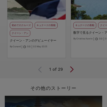
初めてのクルーズ
キュナードの客船
キュナードの客船
クイ
数字で見るクイーン・
クイーン・アン
By Cristina Azorin
3分
0
クイーン・アンのデビューイヤー
By Cunard
3分
02 May 2025
1
of
29
その他のストーリー