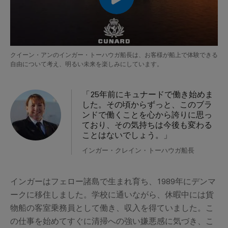
クイーン・アンのインガー・トーハウガ船長は、お客様が船上で体験できる
自由について考え、明るい未来を楽しみにしています。
00:00
00:00
「25年前にキュナードで働き始めま
した。その頃からずっと、このブラ
ンドで働くことを心から誇りに思っ
ており、その気持ちは今後も変わる
ことはないでしょう。」
インガー・クレイン・トーハウガ船長
インガーはフェロー諸島で生まれ育ち、1989年にデンマ
ークに移住しました。学校に通いながら、休暇中には貨
物船の客室乗務員として働き、収入を得ていました。こ
の仕事を始めてすぐに清掃への強い嫌悪感に気づき、こ