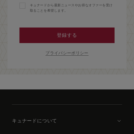
キュナードから最新ニュースやお得なオファーを受け
取ることを希望します。
登録する
プライバシーポリシー
Skip
to
footer
content
キュナードについて