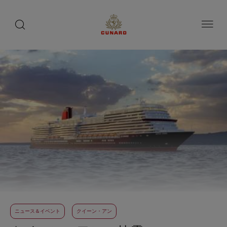
toggle
search
ペ
button
button
ー
ジ
内
容
へ
ス
キ
ッ
プ
ニュース＆イベント
クイーン・アン