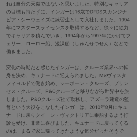
れは自分の天職ではないと思いました。特別なキャリア
の目標も持たずに、インガーは16歳でDFDSスカンジナ
ビア・シーウェイズに練習生として入社しました。1994
年にマスターズライセンスを取得するなど、徐々に独力
でキャリアを積んでいき、1994年から1997年にかけてフ
ェリー、ローロー船、浚渫船（しゅんせつせん）などで
働きました。
変化の時期だと感じたインガーは、クルーズ業界への転
身を決め、キュナードに迎えられました。MSヴィスタ
フィヨルドで働き始め、シーボーン・クルーズ、プリン
セス・クルーズ、P&Oクルーズと移りながら世界中を旅
しました。P&Oクルーズ社で勤務し、アズーラ建造の監
督という大役をこなしたインガーは、2010年8月にキュ
ナードに戻りクイーン・ヴィクトリアに乗船するよう打
診を受け、非常に喜びました。キュナードに戻ってくる
のは、まるで家に帰ってきたような気分だったそうで