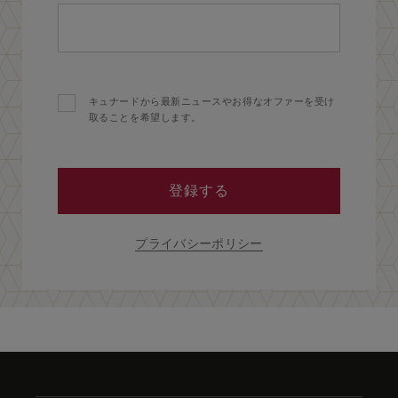
キュナードから最新ニュースやお得なオファーを受け
取ることを希望します。
登録する
プライバシーポリシー
Skip
to
footer