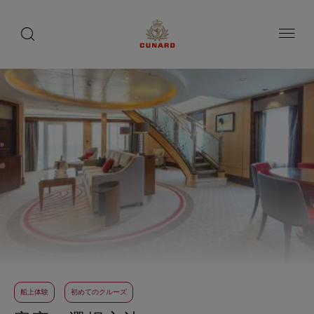
toggle
search
ペ
button
button
ー
ジ
内
容
へ
ス
キ
ッ
プ
船上体験
初めてのクルーズ