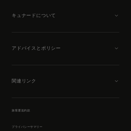
content
キュナードについて
アドバイスとポリシー
関連リンク
旅客運送約款
プライバシーサマリー