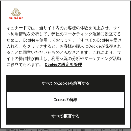
キュナードでは、当サイト内のお客様の体験を向上させ、サイ
ト利用情報を分析して、弊社のマーケティング活動に役立てる
ために、Cookieを使用しております。「すべてのCookieを受け
入れる」をクリックすると、お客様の端末にCookieが保存され
ることに同意いただいたものとみなされます。これにより、サ
イトの操作性が向上し、利用状況の分析やマーケティング活動
に役立てられます。
Cookieの設定を管理
Dame Zandra Rhodes' catwalk show Transatlantic Dreams on board
すべてのCookieを許可する
Cunard's Queen Mary 2 (2016)
Cookieの詳細
新型コロナウイルス感染症以降、英国の
ファッション産業はどのようになると思
すべて拒否する
いますか？
業界はテクノロジーによってさらに前に進んでいくもの