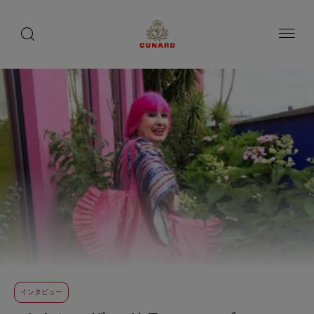
toggle
search
ペ
button
button
ー
ジ
内
容
へ
ス
キ
ッ
プ
インタビュー