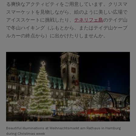
る爽快なアクティビティをご用意しています。クリスマ
スマーケットを見物しながら、絵のように美しい広場で
アイススケートに挑戦したり、
テネリフェ島
のテイデ山
で冬山ハイキング（ふもとから、またはテイデ山ケーブ
ルカーの終点から）に出かけたりしませんか。
Beautiful illuminations at Weihnachtsmarkt am Rathaus in Hamburg
during Christmas week