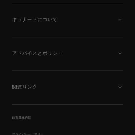
footer
content
キュナードについて
アドバイスとポリシー
関連リンク
旅客運送約款
プライバシーサマリー