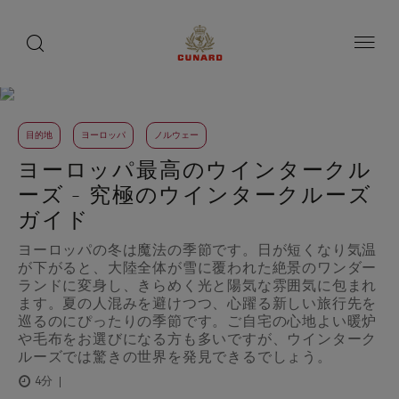
toggle
search
ペ
button
button
ー
ジ
内
容
へ
ス
キ
目的地
ッ
ヨーロッパ
ノルウェー
プ
ヨーロッパ最高のウインタークル
ーズ - 究極のウインタークルーズ
ガイド
ヨーロッパの冬は魔法の季節です。日が短くなり気温
が下がると、大陸全体が雪に覆われた絶景のワンダー
ランドに変身し、きらめく光と陽気な雰囲気に包まれ
ます。夏の人混みを避けつつ、心躍る新しい旅行先を
巡るのにぴったりの季節です。ご自宅の心地よい暖炉
や毛布をお選びになる方も多いですが、ウインターク
ルーズでは驚きの世界を発見できるでしょう。
4分