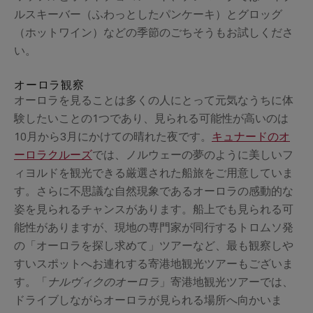
ルスキーバー（ふわっとしたパンケーキ）とグロッグ
（ホットワイン）などの季節のごちそうもお試しくださ
い。
オーロラ観察
オーロラを見ることは多くの人にとって元気なうちに体
験したいことの1つであり、見られる可能性が高いのは
10月から3月にかけての晴れた夜です。
キュナードのオ
ーロラクルーズ
では、ノルウェーの夢のように美しいフ
ィヨルドを観光できる厳選された船旅をご用意していま
す。さらに不思議な自然現象であるオーロラの感動的な
姿を見られるチャンスがあります。船上でも見られる可
能性がありますが、現地の専門家が同行するトロムソ発
の「オーロラを探し求めて」ツアーなど、最も観察しや
すいスポットへお連れする寄港地観光ツアーもございま
す。
「
ナルヴィクのオーロラ
」寄港地観光ツアーでは、
ドライブしながらオーロラが見られる場所へ向かいま