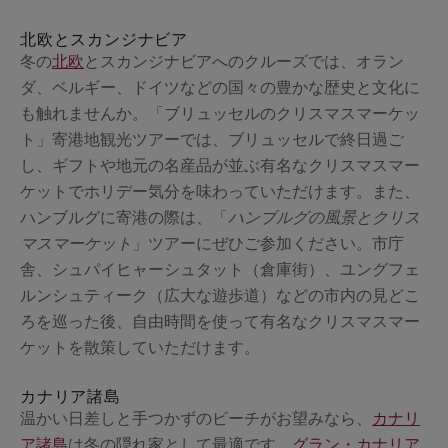
北欧とスカンジナビア
冬の
北欧
とスカンジナビアへのクルーズでは、オラン
ダ、ベルギー、ドイツなどの国々の豊かな歴史と文化に
も触れませんか。「ブリュッセルのクリスマスマーケッ
ト」寄港地観光ツアーでは、ブリュッセルで終日過ご
し、ギフトや地元の名産品が並ぶ有名なクリスマスマー
ケットでホリデー気分を味わっていただけます。
また、
ハンブルグに寄港の際は、「
ハンブルグの風景とクリス
マスマーケット
」ツアーにぜひご参加ください。市庁
舎、シュパイヒャーシュタット（倉庫街）、ユングフェ
ルンシュティーク（広大な遊歩道）などの市内の見どこ
ろを巡った後、自由時間を使って有名なクリスマスマー
ケットを散策していただけます。
カナリア諸島
温かい日差しと手つかずのビーチがお望みなら、
カナリ
ア諸島
は冬の隠れ家として最適です。
グラン・カナリア