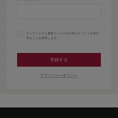
キュナードから最新ニュースやお得なオファーを受け
取ることを希望します。
登録する
プライバシーポリシー
Skip
to