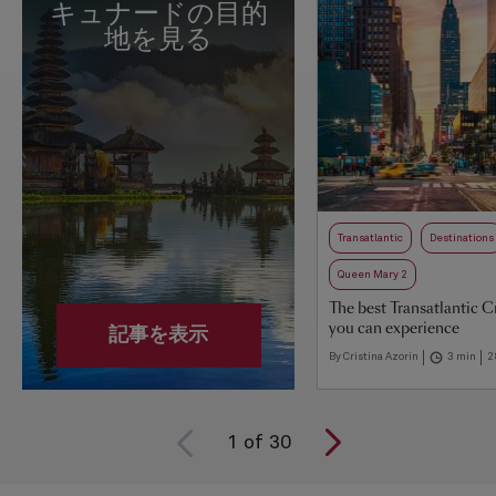
キュナードの目的
地を見る
Transatlantic
Destinations
Queen Mary 2
The best Transatlantic C
you can experience
記事を表示
By Cristina Azorin
3 min
2
1
of
30