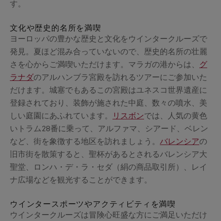
す。
文化や歴史的名所を満喫
ヨーロッパの豊かな歴史と文化をウインタークルーズで
発見。夏ほど混み合っていないので、歴史的名所の壮麗
さを心からご満喫いただけます。マラガの港からは、
グ
ラナダ
のアルハンブラ宮殿を訪れるツアーにご参加いた
だけます。城塞でもあるこの宮殿はユネスコ世界遺産に
登録されており、装飾が施された中庭、数々の噴水、美
しい庭園にあふれています。
リスボン
では、人気の黄色
いトラム28番に乗って、アルファマ、シアード、ベレン
など、街を象徴する地区を訪れましょう。
バレンシア
の
旧市街を散策すると、聖杯があるとされるバレンシア大
聖堂、ロンハ・デ・ラ・セダ（絹の商品取引所）、レイ
ナ広場などを観光することができます。
ウインタースポーツやアクティビティを満喫
ウインタークルーズは冒険心旺盛な方にご満足いただけ