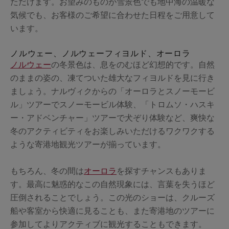
ただけます。お望みのものが雪景色でも地中海の温暖な
気候でも、お客様のご希望に合わせた日程をご用意して
います。
ノルウェー、ノルウェーフィヨルド、オーロラ
ノルウェー
の冬景色は、息をのむほど幻想的です。自然
のままの姿の、凍てついた雄大なフィヨルドを見に行き
ましょう。ナルヴィクからの「オーロラとスノーモービ
ル」ツアーでスノーモービル体験、「トロムソ・ハスキ
ー・アドベンチャー」ツアーで犬ぞり体験など、爽快な
冬のアクティビティをお楽しみいただけるワクワクする
ような寄港地観光ツアーが揃っています。
もちろん、冬の間は
オーロラ
を探すチャンスもありま
す。最高に魅惑的なこの自然現象には、言葉を失うほど
圧倒されることでしょう。この光のショーは、クルーズ
船や客室から快適に見ることも、また寄港地のツアーに
参加してよりアクティブに観光することもできます。