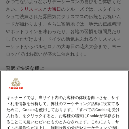
かつてないようなホリデーシーズンの喜びをご体験くだ
さい。
クリスマス
と
大晦日
のクルーズでは、スタイリッ
シュで洗練された雰囲気にクリスマスの伝統とお祝いム
ードが加わります。さらに寄港地では、地元の伝統料理
やホットワインを味わったり、各地の習慣を垣間見たり
していただけます。ドイツの活気あふれるクリスマスマ
ーケットからバルセロナの大晦日の花火大会まで、ヨー
ロッパではお祝いが盛大に催されます。
贅沢で快適な船上
ウインタークルーズや
クリスマスクルーズ
は、まさに贅
沢とリラクゼーションの極みです。あっと驚くような風
景の中を航海しながら、快適な客室でくつろぎ、冬の寒
さから逃れてエネルギーを充電していただけます。12月
キュナードでは、当サイト内のお客様の体験を向上させ、サイ
ト利用情報を分析して、弊社のマーケティング活動に役立てる
には美しく飾られたクリスマスツリー、グランド・ロビ
ために、Cookieを使用しております。「すべてのCookieを受け
ーでのクリスマスキャロル、ダイニングルームでの美味
入れる」をクリックすると、お客様の端末にCookieが保存され
しいクリスマスメニュー、そして魔法のような大晦日の
ることに同意いただいたものとみなされます。これにより、サ
舞踏会など、ホリデーシーズンの楽しみは尽きません。
イトの操作性が向上し、利用状況の分析やマーケティング活動