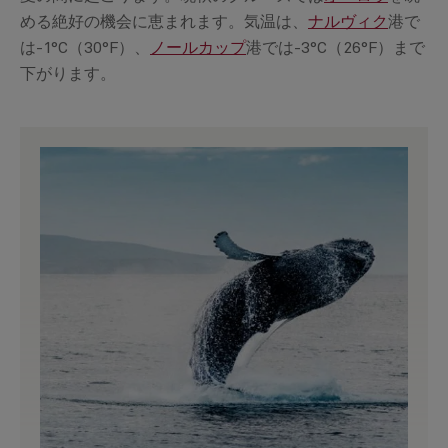
める絶好の機会に恵まれます。気温は、
ナルヴィク
港で
は-1°C（30°F）、
ノールカップ
港では-3°C（26°F）まで
下がります。