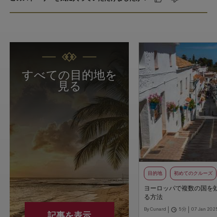
すべての目的地を
見る
目的地
初めてのクルーズ
ヨーロッパで複数の国を
る方法
By Cunard
5分
07 Jan 202
記事を表示