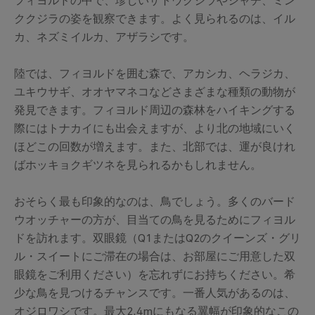
フィヨルドの中で、珍しいザトウクジラやシャチ、ミン
ククジラの姿を観察できます。よく見られるのは、イル
カ、ネズミイルカ、アザラシです。
陸では、フィヨルドを囲む森で、アカシカ、ヘラジカ、
ユキウサギ、オオヤマネコなどさまざまな種類の動物が
発見できます。フィヨルド周辺の森林をハイキングする
際にはトナカイにも出会えますが、より北の地域にいく
ほどこの回数が増えます。また、北部では、運が良けれ
ばホッキョクギツネを見られるかもしれません。
おそらく最も印象的なのは、鳥でしょう。多くのバード
ウオッチャーの方が、目当ての鳥を見るためにフィヨル
ドを訪れます。双眼鏡（Q1またはQ2のクイーンズ・グリ
ル・スイートにご滞在の場合は、お部屋にご用意した双
眼鏡をご利用ください）を忘れずにお持ちください。希
少な鳥を見つけるチャンスです。一番人気があるのは、
オジロワシです。最大2.4mにもなる翼幅が印象的なこの