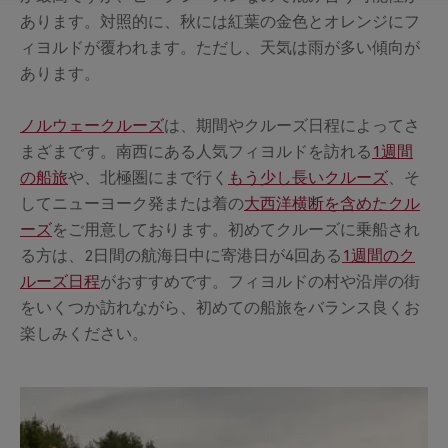
あります。対照的に、秋には紅葉の金色とオレンジにフ
ィヨルドが覆われます。ただし、天気は雨が多い傾向が
あります。
ノルウェークルーズ
は、期間やクルーズ日程によってさ
まざまです。南西にある人気フィヨルドを訪れる
1週間
の船旅
や、北極圏にまで行く
もう少し長いクルーズ
、そ
してニューヨーク発または着の
大西洋横断を含めたクル
ーズ
をご用意しております。初めてクルーズに乗船され
る方は、2日間の航海日中に寄港日が4回ある
1週間のク
ルーズ日程
がおすすめです。フィヨルドの村や沿岸の街
をいくつか訪れながら、初めての船旅をバランス良くお
楽しみください。