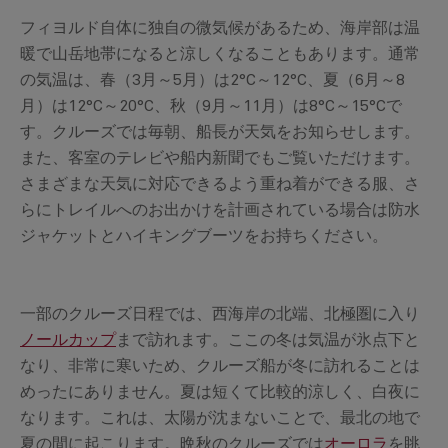
フィヨルド自体に独自の微気候があるため、海岸部は温
暖で山岳地帯になると涼しくなることもあります。通常
の気温は、春（3月～5月）は2°C～12°C、夏（6月～8
月）は12°C～20°C、秋（9月～11月）は8°C～15°Cで
す。クルーズでは毎朝、船長が天気をお知らせします。
また、客室のテレビや船内新聞でもご覧いただけます。
さまざまな天気に対応できるよう重ね着ができる服、さ
らにトレイルへのお出かけを計画されている場合は防水
ジャケットとハイキングブーツをお持ちください。
一部のクルーズ日程では、西海岸の北端、北極圏に入り
ノールカップ
まで訪れます。ここの冬は気温が氷点下と
なり、非常に寒いため、クルーズ船が冬に訪れることは
めったにありません。夏は短くて比較的涼しく、白夜に
なります。これは、太陽が沈まないことで、最北の地で
夏の間に起こります。晩秋のクルーズでは
オーロラ
を眺