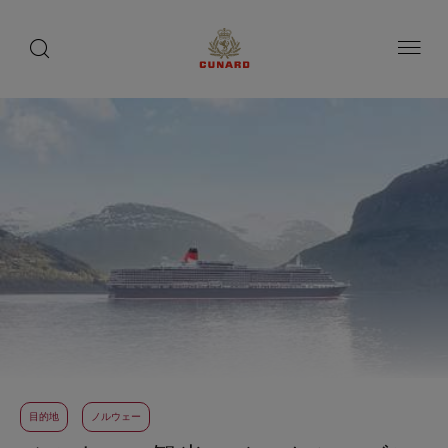
toggle
search
ペ
button
button
ー
ジ
内
容
へ
ス
キ
ッ
プ
目的地
ノルウェー