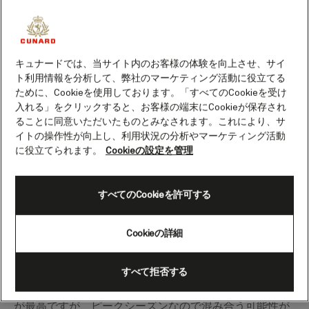
キュナードでは、当サイト内のお客様の体験を向上させ、サイ
ト利用情報を分析して、弊社のマーケティング活動に役立てる
ために、Cookieを使用しております。「すべてのCookieを受け
ノルウェーのフィヨルドのクルーズ日程
入れる」をクリックすると、お客様の端末にCookieが保存され
ることに同意いただいたものとみなされます。これにより、サ
キュナードの客船は、早ければ4月、遅ければ11月を始
イトの操作性が向上し、利用状況の分析やマーケティング活動
めに、理想的なクルーズシーズンをノルウェーで過ごし
に役立てられます。
Cookieの設定を管理
ます。フラッグシップ船である
クイーン・メリー 2
、新
造船の
クイーン・アン
は数々のフィヨルドクルーズをご
すべてのCookieを許可する
提供いたします。また、人気の
クイーン・ヴィクトリア
が訪れる場合もあります。
Cookieの詳細
春にフィヨルドを訪れると、雪の残る山頂などの冬の名
残と季節の花の咲き始めを目にすることができ、素晴ら
すべて拒否する
しい景色と写真撮影をお楽しみいただけます。夏は天気
が最高ですが、ピークシーズンなので混み合う可能性が