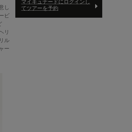
マイキュナードにログインし
意し
てツアーを予約
ービ
ど
ヘリ
リル
ャー