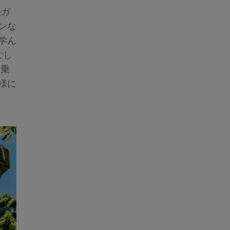
ルガ
ンな
学ん
ごし
に乗
様に