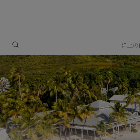
ペ
ー
ジ
内
容
へ
ス
キ
search
洋上の
ッ
button
プ