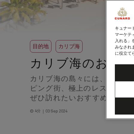
キュナー
マーケティ
入れる」
目的地
カリブ海
みなされ
に役立て
カリブ海のおす
カリブ海の島々には、隠れた
ピング街、極上のレストラン
ぜひ訪れたいおすすめスポッ
4分
03 Sep 2024