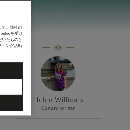
して、弊社の
okieを受け
だいたものと
ティング活動
ョッ
で
Helen Williams
Cunard writer