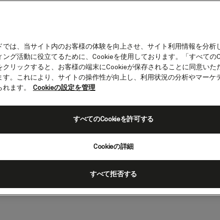
ドでは、当サイト内のお客様の体験を向上させ、サイト利用情報を分析
ング活動に役立てるために、Cookieを使用しております。「すべてのCo
をクリックすると、お客様の端末にCookieが保存されることに同意いた
ます。これにより、サイトの操作性が向上し、利用状況の分析やマーケ
られます。
Cookieの設定を管理
すめスポット
すべてのCookieを許可する
入り江や緑豊かなジャングル、高級シ
など、見どころが満載です。カリブ海
Cookieの詳細
トをご覧ください。
すべて拒否する