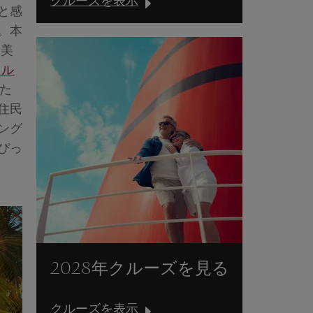
クルーズを表示
と感
。本
や美
エル
た
住民
ング
ぴっ
2028年クルーズを見る
クルーズを表示