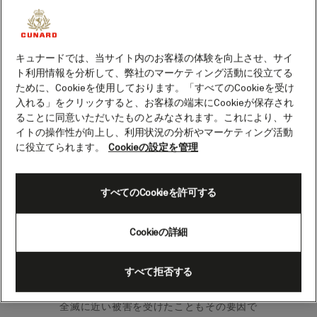
ナルヴィクの寄港地案内
キュナードでは、当サイト内のお客様の体験を向上させ、サイ
ト利用情報を分析して、弊社のマーケティング活動に役立てる
ナルヴィクはノルウェー北部にある小さい
ために、Cookieを使用しております。「すべてのCookieを受け
ながらも活気あふれる町です。迫力あるヴ
入れる」をクリックすると、お客様の端末にCookieが保存され
ェストフィヨルドとオフォトフィヨルド内
ることに同意いただいたものとみなされます。これにより、サ
にひっそりと佇んでいます。1902年に建設
イトの操作性が向上し、利用状況の分析やマーケティング活動
されたノルウェー初の工業都市であり、天
に役立てられます。
Cookieの設定を管理
然の不凍港としてのユニークな特徴を持
ち、近隣のキルナの鉄鉱山から鉄鉱石を輸
送する港として有名になりました。
すべてのCookieを許可する
スウェーデン人、英国人、そして港を頻繁
Cookieの詳細
に訪れる世界中の船乗りたちから文化的な
影響を受け、ナルヴィックの街の歴史は浅
すべて拒否する
いものの多彩な歴史を持っています。ま
た、第二次世界大戦中の激しい海戦により
全滅に近い被害を受けたこともその要因で