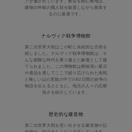
アが施されています。教会を囲む敷地は、
建物の外観の職人技を観賞しながら散策す
るのに最適です。
ナルヴィク戦争博物館
第二次世界大戦はこの町に永続的な爪痕を
残しました。ナルヴィク戦争博物館は、そ
んな困難な時代を乗り越えた象徴として建
てられました。この博物館は興味深い展示
や遺品を通してここで繰り広げられた海戦
と険しい山の景観の中での62日間の紛争の
物語を伝えるとともに、地元の人々の忍耐
強さを紹介しています。
歴史的な建造物
第二次世界大戦を思い出させる建造物や記