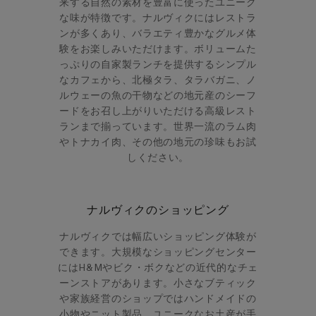
来する自然の素材を豊富に使ったユニーク
な味が特徴です。ナルヴィクにはレストラ
ンが多くあり、バラエティ豊かなグルメ体
験をお楽しみいただけます。ボリュームた
っぷりの自家製ランチを提供するシンプル
なカフェから、北極タラ、タラバガニ、ノ
ルウェーの魚の干物などの地元産のシーフ
ードをお召し上がりいただける高級レスト
ランまで揃っています。世界一流のラム肉
やトナカイ肉、その他の地元の珍味もお試
しください。
ナルヴィクのショッピング
ナルヴィクでは幅広いショッピング体験が
できます。大規模なショッピングセンター
にはH&Mやビク・ボクなどの近代的なチェ
ーンストアがあります。小さなブティック
や家族経営のショップではハンドメイドの
小物やニット製品、ユニークなお土産が手