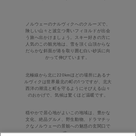
ノルウェーのナルヴィクへのクルーズで、
険しい山々と波立つ青いフィヨルドが出会
う旅へ出かけましょう。スキー好きの方に
人気のこの観光地は、雪を頂く山頂からな
だらかな斜面が港を取り囲む白い砂浜に向
かって伸びています。
北極線から北に220kmほどの場所にあるナ
ルヴィクは世界最北の町の1つですが、北大
西洋の潮流と町を守るようにそびえる山々
のおかげで、気候は驚くほど温暖です。
穏やかで居心地がよいこの地域は、豊かな
文化、絶品グルメ、野生動物、ドラマチッ
クなノルウェーの景観への魅惑の玄関口で
す。