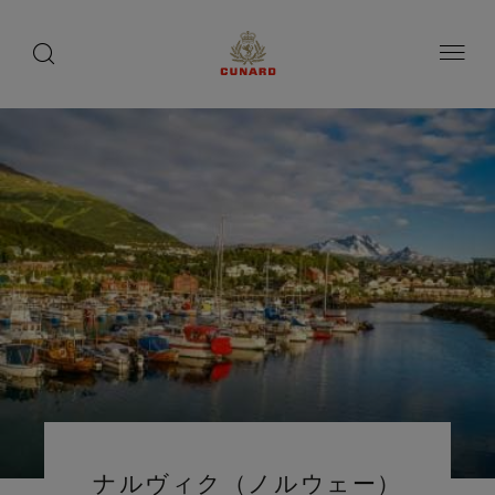
toggle
search
ペ
button
button
ー
ジ
内
容
へ
ス
キ
ッ
プ
ナルヴィク（ノルウェー）