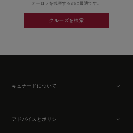
オーロラを観察するのに最適です。
クルーズを検索
Skip
to
footer
content
キュナードについて
アドバイスとポリシー