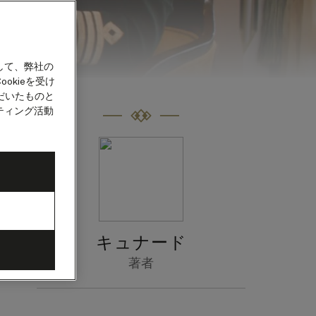
して、弊社の
okieを受け
だいたものと
ティング活動
ム・
み、
ま
キュナード
著者