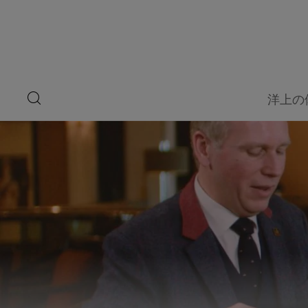
ペ
ー
ジ
内
容
へ
ス
キ
search
洋上の
ッ
button
プ