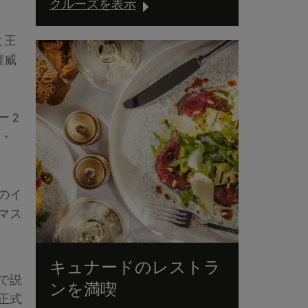
クルーズを表示
と王
権威
 2
ル・
のイ
マス
キュナードのレストラ
で説
ンを満喫
正式