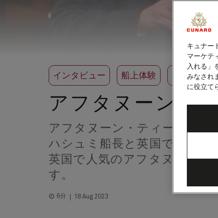
キュナー
マーケティ
入れる」
インタビュー
船上体験
フード＆ド
みなされ
に役立て
アフタヌーン・
アフタヌーン・ティー・ウィ
ハシュミ船長と英国で屈指の
英国で人気のアフタヌーン・
す。
6分
18 Aug 2023