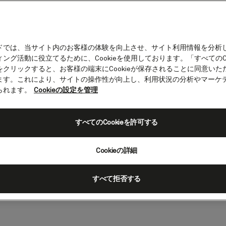
ドでは、当サイト内のお客様の体験を向上させ、サイト利用情報を分析
ング活動に役立てるために、Cookieを使用しております。「すべてのCo
をクリックすると、お客様の端末にCookieが保存されることに同意いた
リンク
ます。これにより、サイトの操作性が向上し、利用状況の分析やマーケ
られます。
Cookieの設定を管理
ティーのレッスン
すべてのCookieを許可する
ークを記念して、キュナードのアシー
礼儀作法のエキスパートがタッグを組
Cookieの詳細
ティーの究極マスタークラスを開講し
すべて拒否する