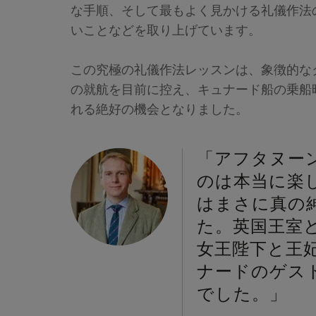
な手順、そして最もよく見かける礼儀作法
いことなどを取り上げています。
この究極の礼儀作法レッスンは、象徴的なク
の就航を目前に控え、キュナード船の乗船
れる絶好の機会となりました。
「アフタヌー
のは本当に楽
はまさに真の
た。英国王室
女王陛下と王
ナードのゲス
でした。」