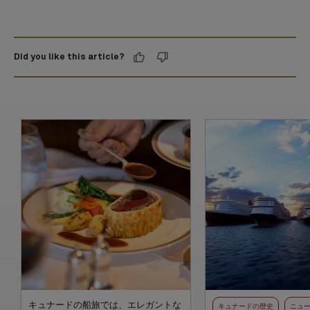
Did you like this article?
キュナードの船旅では、エレガントな
キュナードの歴史
ニュ