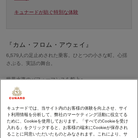
キュナードが紡ぐ特別な体験
『カム・フロム・アウェイ』
6,579人の足止めされた乗客。ひとつの小さな町。心揺
さぶる、実話の舞台。
世界水準のパフォーマンスを船上へ――
キュナードでは、オリヴィエ賞とトニー賞を受賞した感
動作『カム・フロム・アウェイ』を、クイーン・エリザ
ベス号限定で上演いたします。このブロードウェイの傑
キュナードでは、当サイト内のお客様の体験を向上させ、サイ
作は、9.11の影響でカナダの小さな町に緊急着陸した
ト利用情報を分析して、弊社のマーケティング活動に役立てる
6,579人の乗客と、彼らを温かく迎え入れたニューファ
ために、Cookieを使用しております。「すべてのCookieを受け
ンドランドの人々の実話を描いています。
入れる」をクリックすると、お客様の端末にCookieが保存され
ることに同意いただいたものとみなされます。これにより、サ