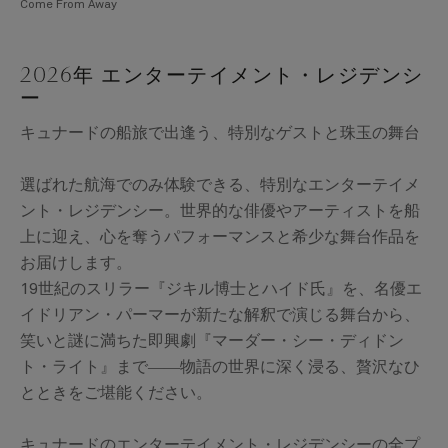
Come From Away
2026年 エンターテイメント・レジデンシ
ー
キュナードの船旅で出逢う、特別なゲストと珠玉の舞台
選ばれた航海でのみ体験できる、特別なエンターテイメ
ント・レジデンシー。世界的な俳優やアーティストを船
上に迎え、心を奪うパフォーマンスと希少な舞台作品を
お届けします。
19世紀のスリラー『ジキル博士とハイド氏』を、名優エ
イドリアン・パーマーが新たな解釈で演じる舞台から、
笑いと謎に満ちた即興劇『マーダー・シー・ディドン
ト・ライト』まで――物語の世界に深く浸る、贅沢なひ
とときをご堪能ください。
キュナードのエンターテイメント・レジデンシーの全プ