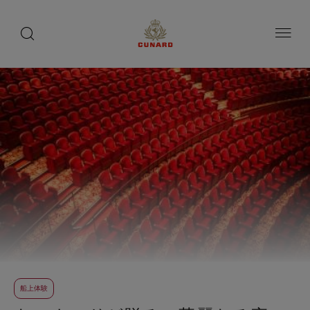
toggle
search
ペ
button
button
ー
ジ
内
容
へ
ス
キ
ッ
プ
船上体験