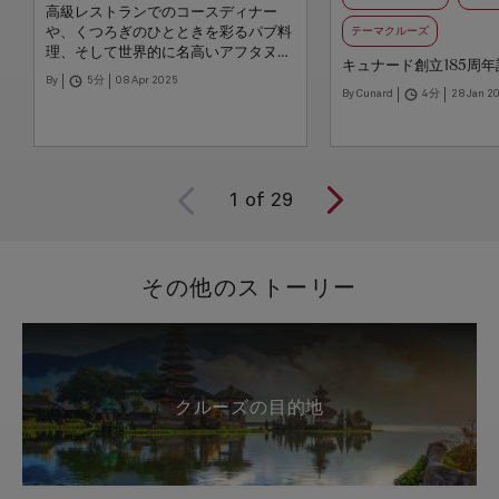
高級レストランでのコースディナー
や、くつろぎのひとときを彩るパブ料
テーマクルーズ
理、そして世界的に名高いアフタヌー
キュナード創立185周
ンティーなど、心躍る美食体験をご堪
By
5分
08 Apr 2025
能いただけます。本ガイドでは、船内
By Cunard
4分
28 Jan 2
での豊富なダイニングオプションと、
必要に応じたご予約方法について詳し
くご紹介いたします。ご乗船中に、極
上のひとときを存分にお楽しみいただ
けるよう、ぜひご活用ください。
1
of
29
その他のストーリー
クルーズの目的地