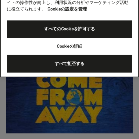
イトの操作性が向上し、利用状況の分析やマーケティング活動
“カム・フロム・アウェイ”――遠くから来た人々を、心
に役立てられます。
Cookieの設定を管理
を込めて迎え入れるその姿に、観る者すべてが胸を打た
れることでしょう。
すべてのCookieを許可する
クイーン・エリザベスでのカリブ海クルーズを、
今すぐ
予約する
Cookieの詳細
すべて拒否する