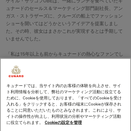
ゲイル・サッコフOBEは、一緒にランチを食べていたキ
ュナードのセールス＆マーケティング部門副社長、アン
ガス・ストラザーズに、クルーズの船上でファッション
ショーを開いてはどうかというアイデアを提案しまし
た。その時、彼女はまさかこれが実現するとは予期して
いませんでした。
「私は15年以上も前からキュナードの熱心なファンでし
た。船旅はお気に入りの旅行方法なんです」 とゲイルは
熱く語ります。「ある日、アンガスとリー・パウエル
（ブランド・商品開発部門副社長）と一緒にランチをと
っていた時に、大西洋を横断してニューヨークに向かう
キュナードでは、当サイト内のお客様の体験を向上させ、サイ
クイーン・メリー2はファッションイベントを開催する
ト利用情報を分析して、弊社のマーケティング活動に役立てる
ために、Cookieを使用しております。「すべてのCookieを受け
のに最適な会場なのではないかと提案しました。2人は
入れる」をクリックすると、お客様の端末にCookieが保存され
大賛成し、企画を私に任せてもいいかと尋ねました。」
ることに同意いただいたものとみなされます。これにより、サ
イトの操作性が向上し、利用状況の分析やマーケティング活動
に役立てられます。
Cookieの設定を管理