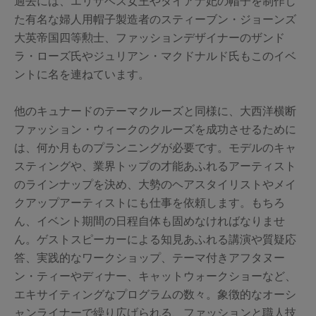
過去には、エリザベス女王やダイアナ妃の帽子を制作し
た有名な婦人用帽子製造者のスティーブン・ジョーンズ
大英帝国四等勲士、ファッションデザイナーのザンド
ラ・ローズ氏やジュリアン・マクドナルド氏もこのイベ
ントに名を連ねています。
他のキュナードのテーマクルーズと同様に、大西洋横断
ファッション・ウィークのクルーズを成功させるために
は、何か月ものプランニングが必要です。モデルのキャ
スティングや、業界トップの才能あふれるアーティスト
のラインナップを決め、大勢のヘアスタイリストやメイ
クアップアーティストにも仕事を依頼します。もちろ
ん、イベント期間の日程自体も固めなければなりませ
ん。ゲストスピーカーによる知見あふれる講演や質疑応
答、実践的なワークショップ、テーマ付きアフタヌー
ン・ティーやディナー、キャットウォークショーなど、
エキサイティングなプログラムの数々。象徴的なオーシ
ャンライナーで繰り広げられる、ファッションと職人技