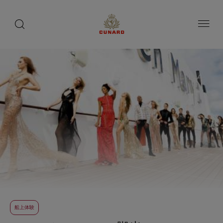
toggle
search
ペ
button
button
ー
ジ
内
容
へ
ス
キ
ッ
プ
船上体験