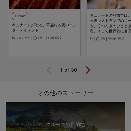
キュナードの船旅では
船上体験
高級レストランでのコ
キュナードが贈る、華麗なる夜のエン
や、くつろぎのひとと
ターテイメント
理、そして世界的に名
ンティーなど、心躍る
By キュナード
3分
22 Jul 2025
By
5分
08 Apr 2025
能いただけます。本ガ
での豊富なダイニング
必要に応じたご予約方
くご紹介いたします。
上のひとときを存分に
けるよう、ぜひご活用
1
of
30
その他のストーリー
クルーズの目的地