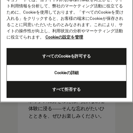
ト利用情報を分析して、弊社のマーケティング活動に役立てる
ために、Cookieを使用しております。「すべてのCookieを受け
入れる」をクリックすると、お客様の端末にCookieが保存され
ることに同意いただいたものとみなされます。これにより、サ
イトの操作性が向上し、利用状況の分析やマーケティング活動
劇場の世界がもたらす、心躍る高揚
に役立てられます。
Cookieの設定を管理
感を、今度はクイーン・エリザベス
の船上で。 アメリカ大陸を巡る優雅
な航海のひととき、華麗なロイヤ
すべてのCookieを許可する
ル・コート・シアターなど、キュナ
ードならではの格式ある会場で、ブ
Cookieの詳細
ロードウェイやウエストエンドのス
ターたちによる輝かしいステージを
すべて拒否する
ご堪能いただけます。 プライベート
ボックスに身をゆだね、贅沢な劇場
体験に浸る――そんな忘れがたいひ
とときを、ぜひお楽しみください。