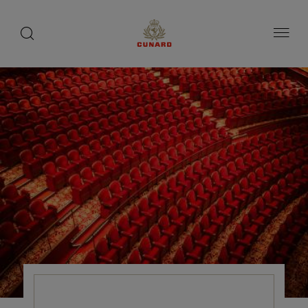
1 / 7
1 / 4
1 / 3
toggle
search
ペ
button
button
ー
ジ
内
容
へ
ス
キ
ッ
プ