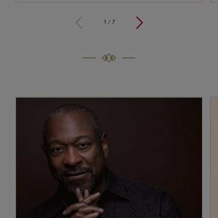
1
/
7