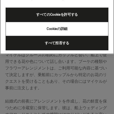
キュナードでの結婚式や新たな誓いをされる際には、素
晴らしい1日になりますよう、船内スタッフが献身的に
すべてのCookieを許可する
お客様をサポートいたします。クイーン・エリザベスの
フローリスト、マイケル・M・チャベスは、「カップル
Cookieの詳細
に幸せといつまでも心に残る思い出を届けること」を最
も大切にしています。
すべて拒否する
マイケルはクルーズの初めにカップルと会い、船上で使
用できる花や色について話し合います。ブーケの種類や
フラワーアレンジメントは、ご利用可能な内容に基づい
て決定しますが、乗船前にカップルから特定のお花のリ
クエストを受けることもあり、その場合にはマイケルが
事前に注文します。
結婚式の前夜にアレンジメントを作成し、花の鮮度を保
つために冷蔵室に保管します。彼は、船上ウェディング