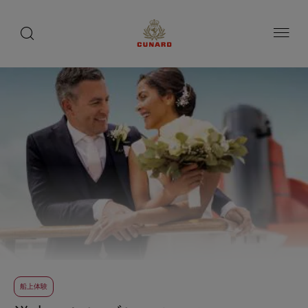
toggle
search
ペ
button
button
ー
ジ
内
容
へ
ス
キ
ッ
プ
船上体験