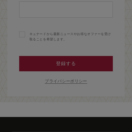
キュナードから最新ニュースやお得なオファーを受け
取ることを希望します。
登録する
プライバシーポリシー
Skip
to
footer