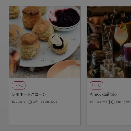
レシピ
レシピ
レモネードスコーン
A mocktail trio
By Cunard
2分
28 Jun 2024
By キュナード
6 min
05 