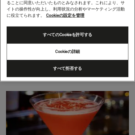
ることに同意いただいたものとみなされます。これにより、サ
½ fl oz (15 ml) sugar syrup (equal parts sugar and
イトの操作性が向上し、利用状況の分析やマーケティング活動
water).
に役立てられます。
Cookieの設定を管理
Method
すべてのCookieを許可する
Muddle the raspberries in a cocktail shaker, pour
in the rest of the ingredients and shake vigorously.
Cookieの詳細
Finely strain into a martini glass and decorate with
dried raspberries or a garnish of your choice.
すべて拒否する
Serve and enjoy!