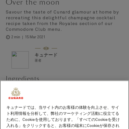
Over the moon
Savour the taste of Cunard glamour at home by
recreating this delightful champagne cocktail
recipe taken from the Royales section of our
Commodore Club menu.
15 Mar 2021
2 min
キュナード
著者
Ingredients
1½ fl oz (45 ml) Champagne Laurent-Perrier La
Cuvée.
1¼ fl oz (37.5 ml) Van Brunt Stillhouse Moonshine
キュナードでは、当サイト内のお客様の体験を向上させ、サイ
whiskey.
ト利用情報を分析して、弊社のマーケティング活動に役立てる
ために、Cookieを使用しております。「すべてのCookieを受け
4 oz (113g) fresh raspberries.
入れる」をクリックすると、お客様の端末にCookieが保存され
½ fl oz (15 ml) freshly squeezed lemon juice.