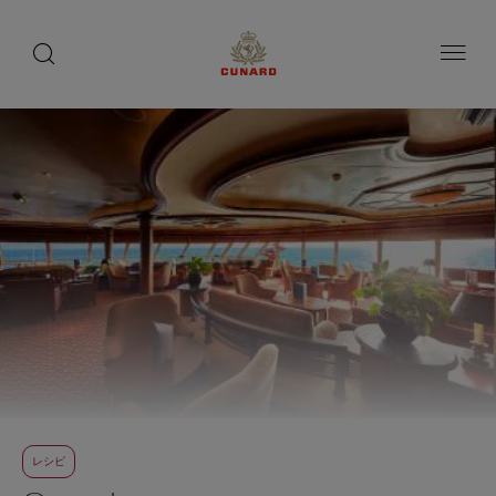
toggle
search
ペ
button
button
ー
ジ
内
容
へ
ス
キ
ッ
プ
レシピ