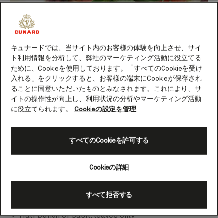
キュナードでは、当サイト内のお客様の体験を向上させ、サイ
ト利用情報を分析して、弊社のマーケティング活動に役立てる
ために、Cookieを使用しております。「すべてのCookieを受け
入れる」をクリックすると、お客様の端末にCookieが保存され
ることに同意いただいたものとみなされます。これにより、サ
00:00
00:00
イトの操作性が向上し、利用状況の分析やマーケティング活動
Ingredients
に役立てられます。
Cookieの設定を管理
350g Heirloom tomatoes, some quartered some
halved
すべてのCookieを許可する
200g pitted black olives, preferably Kalamata or
Niçoise
Cookieの詳細
80g green olives, preferably Picholine
120g celery, washed and finely diced
すべて拒否する
80ml extra virgin olive oil
Half bunch of basil, leaves only