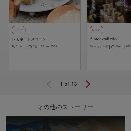
レシピ
レシピ
レモネードスコーン
A mocktail trio
By Cunard
2分
28 Jun 2024
By キュナード
6 min
05 
1
of
13
その他のストーリー