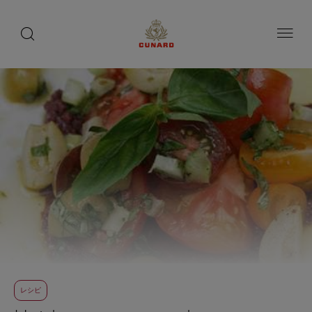
toggle
search
ペ
button
button
ー
ジ
内
容
へ
ス
キ
ッ
プ
レシピ