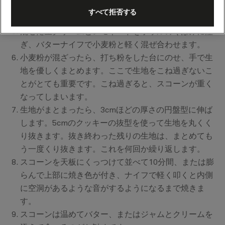
コップなどの深さのある容器に生クリームとレモネー
すべて拒否する
ドを入れて混ぜます。
混ぜた生クリームとレモネードをボウルのくぼみに注
ぎ、バターナイフで小麦粉と軽く混ぜ合わせます。
小麦粉が混ざったら、打ち粉をした台にのせ、手で生
地を優しくまとめます。ここで生地をこね過ぎないこ
とがとても重要です。こね過ぎると、スコーンが重く
なってしまいます。
生地がまとまったら、3cmほどの厚さの円盤型に伸ば
します。5cmのクッキーの抜型を使って生地を丸くく
り抜きます。抜き終わった残りの生地は、まとめても
う一度くり抜きます。これを何回か繰り返します。
スコーンを天板にくっつけて並べて10分間、または膨
らんで上部に焼き色が付き、ナイフで軽く叩くと内側
に空洞があるような音がするようになるまで焼きま
す。
スコーンは温めてバター、またはジャムとクリームを