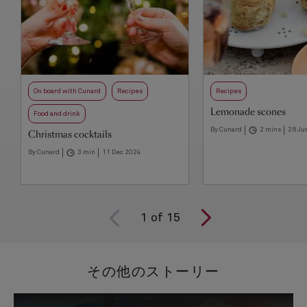
On board with Cunard
Recipes
Recipes
Lemonade scones
Food and drink
By Cunard
2 mins
28 Ju
Christmas cocktails
By Cunard
3 min
11 Dec 2024
1
of
15
その他のストーリー