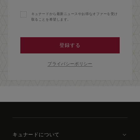
キュナードから最新ニュースやお得なオファーを受け
取ることを希望します。
登録する
プライバシーポリシー
Skip
to
footer
content
キュナードについて