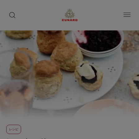
toggle
search
ペ
button
button
ー
ジ
内
容
へ
ス
キ
ッ
プ
レシピ