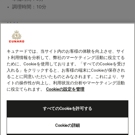
調理時間：10分
材料
セルフ・ラインジング・フラワー（ベーキングパウダ
ー入りの小麦粉） 3カップ
キュナードでは、当サイト内のお客様の体験を向上させ、サイ
塩 小さじ 1⁄4
ト利用情報を分析して、弊社のマーケティング活動に役立てる
生クリーム（脂肪分35%程度の動物性） 1カップ
ために、Cookieを使用しております。「すべてのCookieを受け
レモネード 1カップ
入れる」をクリックすると、お客様の端末にCookieが保存され
ることに同意いただいたものとみなされます。これにより、サ
イトの操作性が向上し、利用状況の分析やマーケティング活動
手順
に役立てられます。
Cookieの設定を管理
オーブンを220°Cに予熱します。
天板にオーブンシートを敷きます。
すべてのCookieを許可する
セルフ・ラインジング・フラワー（以下「小麦粉」）
と塩を大きなボウルにふるい入れ、中央にくぼみ作り
Cookieの詳細
ます。