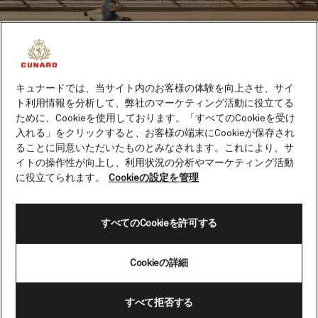
キュナードでは、当サイト内のお客様の体験を向上させ、サイ
ト利用情報を分析して、弊社のマーケティング活動に役立てる
ために、Cookieを使用しております。「すべてのCookieを受け
入れる」をクリックすると、お客様の端末にCookieが保存され
デッキ7にあるチーク材のプロムナード・デッキは、ウォ
ることに同意いただいたものとみなされます。これにより、サ
ーキング好きにはたまらない場所です。果てしない海の眺
イトの操作性が向上し、利用状況の分析やマーケティング活動
めを楽しみながら船を一周できる唯一のデッキで、散歩に
に役立てられます。
Cookieの設定を管理
ぴったりの場所です。一周の距離は約1kmで、ペースを上
げたいお客様のためにジョギング専用トラックも完備され
ています。ここでの楽しみのひとつは、一周する間に出会
すべてのCookieを許可する
う風景です。好奇心旺盛なイルカの群れがあいさつに近づ
いてきたり、クイーン・メリー2の名作彫刻「カフスボタ
Cookieの詳細
ン」が目に留まることもあります。もちろん、散歩気分で
ない時は、デッキチェアに身をゆだねて足を伸ばし、刻々
と変わる景色をゆっくり眺めるのもおすすめです。
すべて拒否する