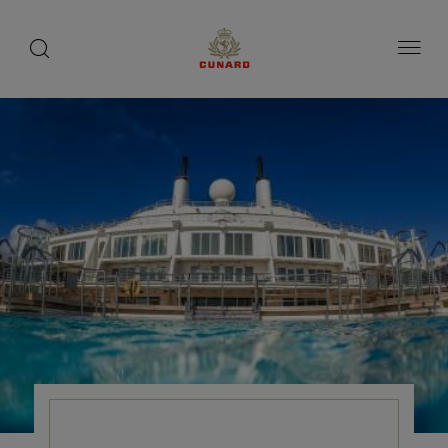
toggle
search
ペ
button
button
ー
ジ
内
容
へ
ス
キ
ッ
プ