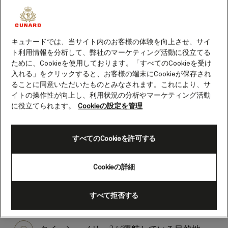
クイーン・メリー2に関
するよくあるご質問
キュナードでは、当サイト内のお客様の体験を向上させ、サイ
寄港地から服装のおすすめまで、キュナ
ト利用情報を分析して、弊社のマーケティング活動に役立てる
ードのフラッグシップであるクイーン・
ために、Cookieを使用しております。「すべてのCookieを受け
メリー2に関するよくあるご質問にお答
入れる」をクリックすると、お客様の端末にCookieが保存され
えします。
ることに同意いただいたものとみなされます。これにより、サ
イトの操作性が向上し、利用状況の分析やマーケティング活動
に役立てられます。
Cookieの設定を管理
すべてのCookieを許可する
クイーン・メリー2の船上には、どのよう
なアメニティや施設がありますか？
Cookieの詳細
クイーン・メリー2のレストランやイベン
すべて拒否する
トのドレスコードを教えてください。