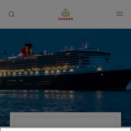
toggle
search
ペ
button
button
ー
ジ
内
容
へ
ス
キ
ッ
プ