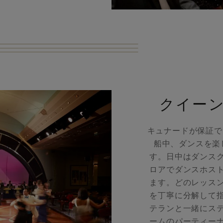
クイーン
キュナードが保証で
船中、ダンスを楽
す。日中はダンス
ロアでダンスホス
ます。どのレッス
を丁寧に分解して
テランと一緒にス
ームのパーティー