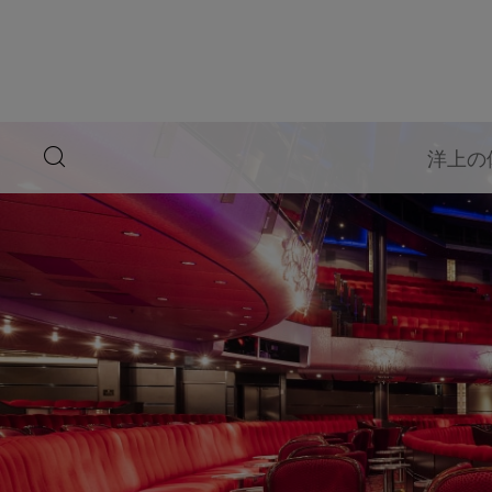
ペ
ー
ジ
内
容
へ
ス
キ
search
洋上の
ッ
button
プ