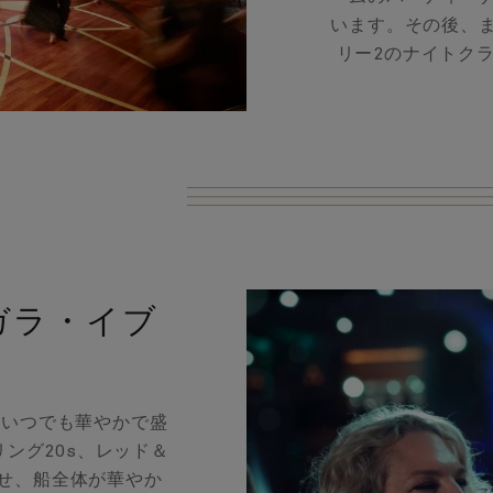
います。その後、
リー2のナイトク
ガラ・イブ
、いつでも華やかで盛
ング20s、レッド＆
せ、船全体が華やか