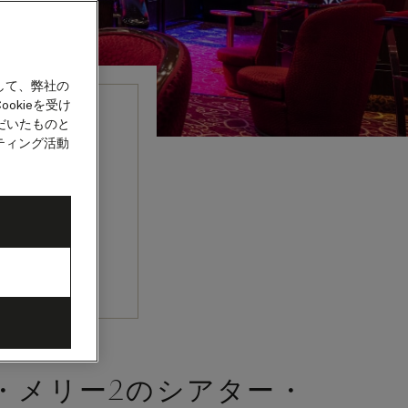
して、弊社の
okieを受け
だいたものと
イメン
ティング活動
ターテイメン
、忘れられな
ください。
・メリー2のシアター・