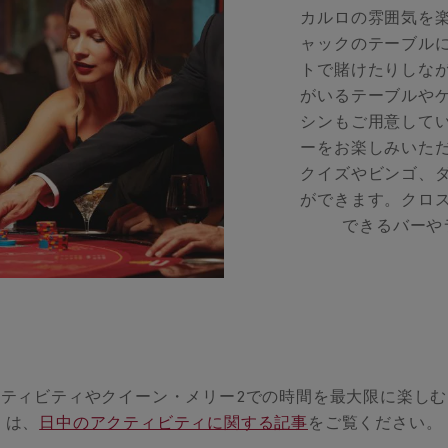
カルロの雰囲気を
ャックのテーブル
トで賭けたりしな
がいるテーブルや
シンもご用意して
ーをお楽しみいた
クイズやビンゴ、
ができます。クロ
できるバーや
ティビティやクイーン・メリー2での時間を最大限に楽し
は、
日中のアクティビティに関する記事
をご覧ください。