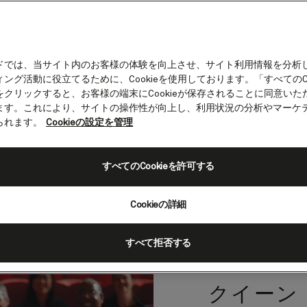
ドでは、当サイト内のお客様の体験を向上させ、サイト利用情報を分析
ング活動に役立てるために、Cookieを使用しております。「すべてのCo
をクリックすると、お客様の端末にCookieが保存されることに同意いた
ーン・メリー2のエンターテ
ます。これにより、サイトの操作性が向上し、利用状況の分析やマーケ
ト
られます。
Cookieの設定を管理
メリー2の船上では、昼夜を問わず、多彩な無料エン
すべてのCookieを許可する
ます。エネルギー、笑い、感動、そして魅力に満ちた
パフォーマンスや充実したアクティビティをお楽しみ
Cookieの詳細
すべて拒否する
クイーン