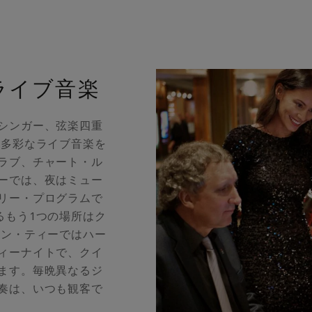
ライブ音楽
シンガー、弦楽四重
は多彩なライブ音楽を
ラブ、チャート・ル
ーでは、夜はミュー
リー・プログラムで
るもう1つの場所はク
ーン・ティーではハー
ィーナイトで、クイ
ます。毎晩異なるジ
奏は、いつも観客で