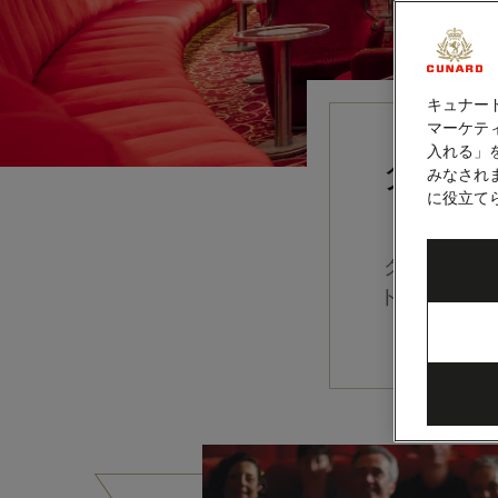
キュナー
マーケティ
入れる」
クイ
みなされ
に役立て
クイーン・
トが楽しめ
いライブ