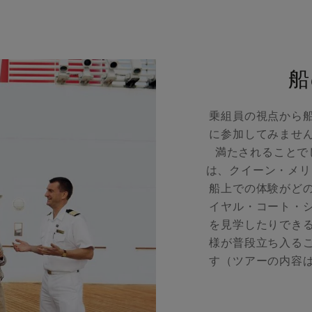
船
乗組員の視点から
に参加してみませ
満たされることで
は、クイーン・メリ
船上での体験がど
イヤル・コート・
を見学したりでき
様が普段立ち入る
す（ツアーの内容