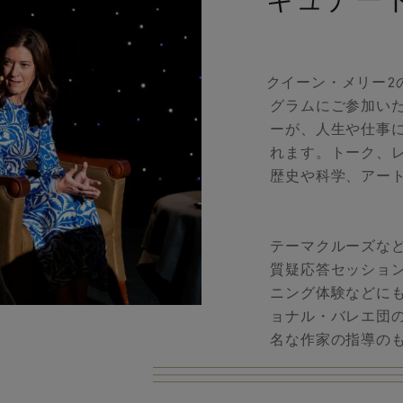
キュナー
クイーン・メリー2
グラムにご参加い
ーが、人生や仕事
れます。トーク、
歴史や科学、アー
テーマクルーズな
質疑応答セッショ
ニング体験などに
ョナル・バレエ団
名な作家の指導の