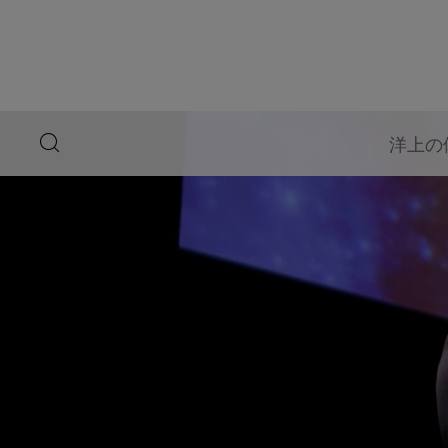
ペ
ー
ジ
内
容
へ
ス
キ
search
洋上の
ッ
button
プ