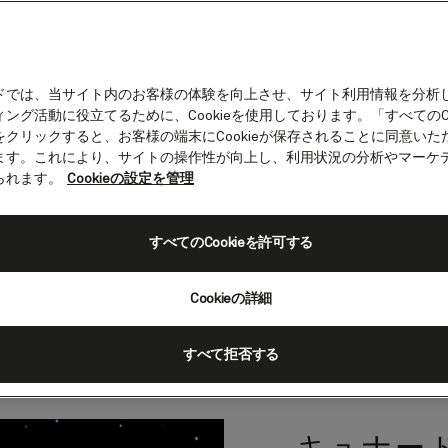
ドでは、当サイト内のお客様の体験を向上させ、サイト利用情報を分析
ング活動に役立てるために、Cookieを使用しております。「すべてのCo
をクリックすると、お客様の端末にCookieが保存されることに同意いた
ーン・メリー2のアクティ
ます。これにより、サイトの操作性が向上し、利用状況の分析やマーケ
られます。
Cookieの設定を管理
メリー2の船上では、アクティブに過ごすためのオプ
ントが豊富に揃っています。新しいスキルを磨いたり
すべてのCookieを許可する
参加したり、もしくはグルメの味覚を鍛えることがで
イリー・プログラムには毎日のアクティビティが記載
Cookieの詳細
いつも新しい体験が待っています。
すべて拒否する