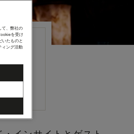
して、弊社の
okieを受け
だいたものと
ビティ
ティング活動
ションやエン
、チームトー
きるかもしれ
されており、