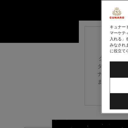
キュナー
マーケティ
入れる」
クイ
みなされ
に役立て
クイーン・
ターテイメ
ナメントに
ません。デ