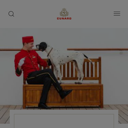
toggle
search
ペ
button
button
ー
ジ
内
容
へ
ス
キ
ッ
プ