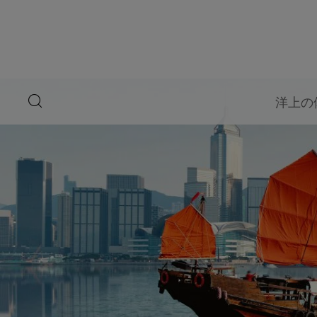
ペ
ー
ジ
内
容
へ
ス
キ
search
洋上の
ッ
button
プ