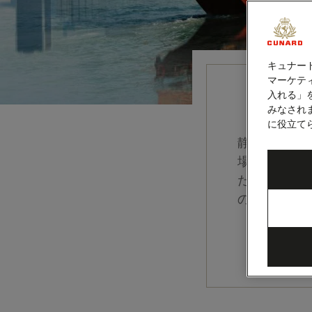
キュナー
マーケティ
入れる」
みなされ
に役立て
静寂に包ま
場、そして
たる伝統と
のエネルギ