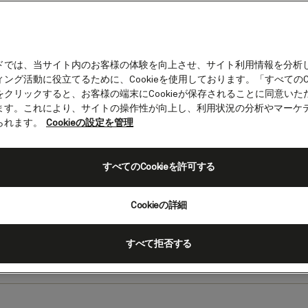
ドでは、当サイト内のお客様の体験を向上させ、サイト利用情報を分析
ング活動に役立てるために、Cookieを使用しております。「すべてのCo
をクリックすると、お客様の端末にCookieが保存されることに同意いた
アジアクルーズ
ます。これにより、サイトの操作性が向上し、利用状況の分析やマーケ
られます。
Cookieの設定を管理
れた寺院、時を超えて受け継がれる茶の湯の文化、活
心を満たす伝統料理。この多様性に富んだ大陸では、
すべてのCookieを許可する
、洗練された現代性が美しく調和しています。ダイナ
ーと、穏やかなリゾートの静けさを一度に味わえる、
Cookieの詳細
こにあります。
すべて拒否する
クルーズを表示