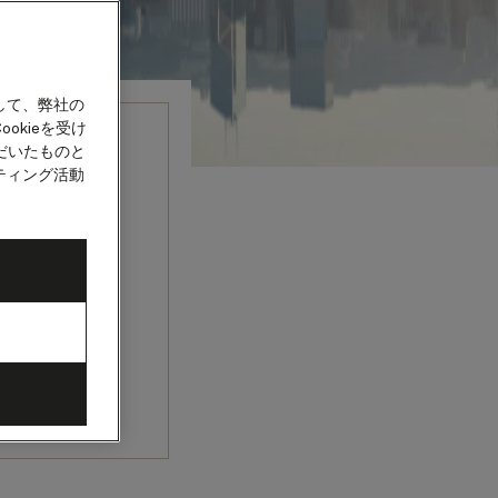
して、弊社の
okieを受け
だいたものと
ティング活動
気あふれる市
何世紀にもわ
ミックな都市
特別な旅がこ