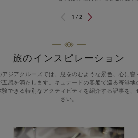
1 / 2
1
/
2
旅のインスピレーション
のアジアクルーズでは、息をのむような景色、心に響
が五感を満たします。キュナードの客船で巡る寄港地
体験できる特別なアクティビティを紹介する記事を、
さい。