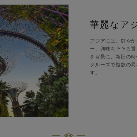
華麗なア
アジアには、鮮やか
ー、興味をそそる香
を背景に、新旧の時
クルーズで複数の異
す。