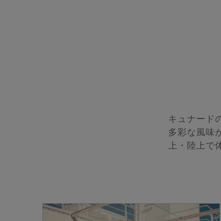
キュナード
多彩な風味
上・陸上で