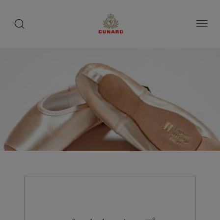
toggle
search
ペ
button
button
ー
ジ
内
容
へ
ス
キ
ッ
プ