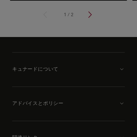
<
1
/
2
>
Skip
to
footer
content
キュナードについて
アドバイスとポリシー