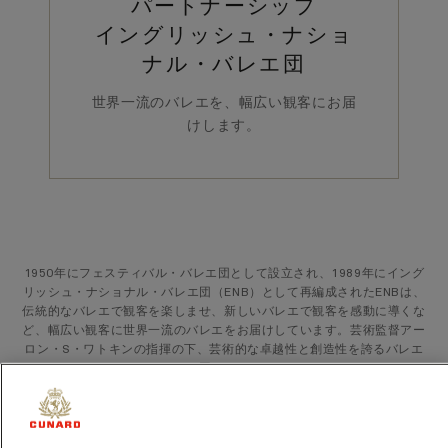
パートナーシップ
イングリッシュ・ナショ
ナル・バレエ団
世界一流のバレエを、幅広い観客にお届
けします。
1950年にフェスティバル・バレエ団として設立され、1989年にイング
リッシュ・ナショナル・バレエ団（ENB）として再編成されたENBは、
伝統的なバレエで観客を楽しませ、新しいバレエで観客を感動に導くな
ど、幅広い観客に世界一流のバレエをお届けしています。芸術監督アー
ロン・S・ワトキンの指揮の下、芸術的な卓越性と創造性を誇るバレエ
団です。