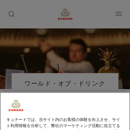
船
toggle
search
ペ
button
button
ー
上
ジ
の
内
容
愉
へ
し
ス
み
キ
ッ
プ
Number
Number
of
of
ワールド・オブ・ドリンク
guests
crew
バー＆ラウンジ
追加料金あり
キュナードでは、当サイト内のお客様の体験を向上させ、サイ
ト利用情報を分析して、弊社のマーケティング活動に役立てる