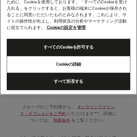
ために、Cookieを使用しております。「すべてのCookieを受け
ワールド・オブ・ドリンク・コレクションで、
入れる」をクリックすると、お客様の端末にCookieが保存され
船上でのバーでのご利用分（サービス料を含
ることに同意いただいたものとみなされます。これにより、サ
む）を事前にお支払いいただけます。旅のひと
イトの操作性が向上し、利用状況の分析やマーケティング活動
ときを、より快適に、より自由にお楽しみくだ
に役立てられます。
Cookieの設定を管理
さい。ソフトドリンクやホットドリンク、ワイ
ンなど、気分に合わせて選べる多彩なドリンク
を取り揃えております。
すべてのCookieを許可する
ドリンク・オプションは、船上で提供されるほ
Cookieの詳細
とんどのドリンクに対応しており、事前に定額
をお支払いいただくことで、気兼ねなくお楽し
すべて拒否する
みいただけます。お一人様1日あたり10米ドル*
からご利用いただけます。
クルーズのご予約後から、
オンラインでドリン
いただけます**。詳細に
ク・オプションをご予約
ついては、
をご覧ください。
利用条件