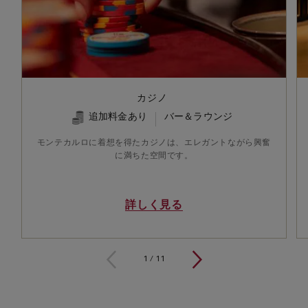
カジノ
追加料金あり
バー＆ラウンジ
モンテカルロに着想を得たカジノは、エレガントながら興奮
に満ちた空間です。
詳しく見る
1 / 11
1
/
11