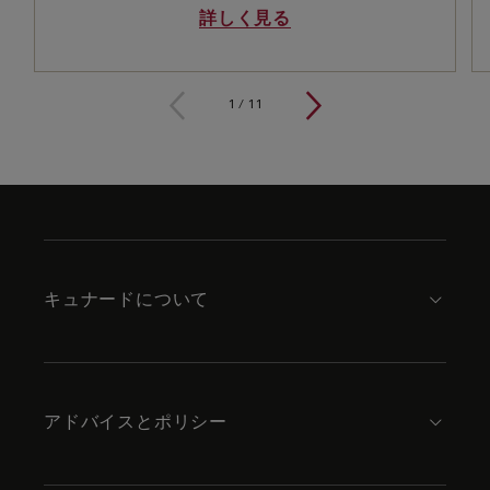
詳しく見る
1 / 11
1
/
11
Skip
to
footer
content
キュナードについて
アドバイスとポリシー