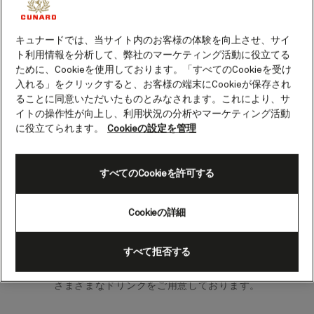
クイーン・メリー 2の乗船中に、DJや専属バン
ドの生演奏に合わせてダンスを楽しみたい方は
キュナードでは、当サイト内のお客様の体験を向上させ、サイ
G32へお越しください。
ト利用情報を分析して、弊社のマーケティング活動に役立てる
ために、Cookieを使用しております。「すべてのCookieを受け
クイーン・メリー 2の活気あふれるナイトクラ
入れる」をクリックすると、お客様の端末にCookieが保存され
ブでは、気の合うお客様たちが集い、きらめく
ることに同意いただいたものとみなされます。これにより、サ
空間で楽しいひと時をお過ごしいただけます。
イトの操作性が向上し、利用状況の分析やマーケティング活動
に役立てられます。
Cookieの設定を管理
夜遅くまでお酒を飲んで踊りたい気分の時にお
すすめのスポットです。G32は2フロアあり、ご
すべてのCookieを許可する
友人とのおしゃべりやリラックスした時間を過
ごしたい時に上階でプライベートな場所を見つ
Cookieの詳細
けることができます。
すべて拒否する
バーでは、シャンパンや特製カクテルに加え
て、人気のビール、ワイン、スピリッツなど、
さまざまなドリンクをご用意しております。