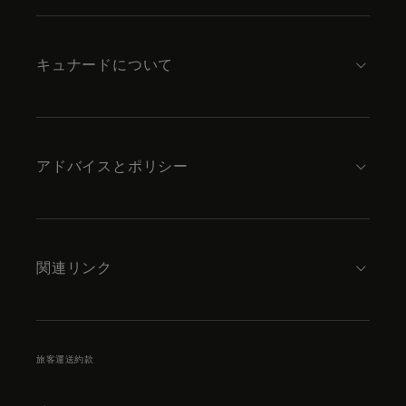
footer
content
キュナードについて
アドバイスとポリシー
関連リンク
旅客運送約款