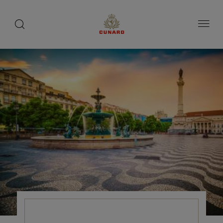
1 / 3
1 / 3
toggle
search
ペ
1 / 0
button
button
ー
ジ
内
容
へ
ス
キ
ッ
プ