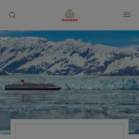
1 / 6
1 / 5
toggle
search
ペ
button
button
ー
ジ
内
容
へ
ス
キ
ッ
プ