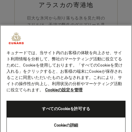
アラスカの寄港地
巨大な氷河から削り落ちる氷を見た時の
スリルは、干潟で野生のグリズリーを見
つけた時のスリルに勝るとも劣りませ
ん。雄大なアラスカの風景と地域の文化
を体験するには、クイーン・エリザベス
でのクルーズがおすすめです。
キュナードでは、当サイト内のお客様の体験を向上させ、サイ
ト利用情報を分析して、弊社のマーケティング活動に役立てる
ために、Cookieを使用しております。「すべてのCookieを受け
アラスカクルーズを検索
入れる」をクリックすると、お客様の端末にCookieが保存され
ることに同意いただいたものとみなされます。これにより、サ
イトの操作性が向上し、利用状況の分析やマーケティング活動
に役立てられます。
Cookieの設定を管理
アラスカのおすすめ寄港地
すべてのCookieを許可する
Cookieの詳細