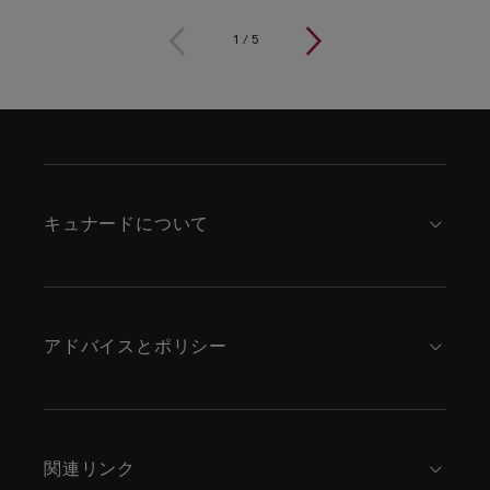
1
/
5
Skip
to
footer
content
キュナードについて
アドバイスとポリシー
関連リンク