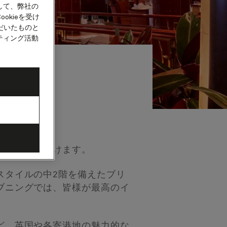
して、弊社の
okieを受け
だいたものと
ティング活動
楽しみいただけます。
スタイルの中2階を備えたブリ
ブニングでは、皆様が最高のイ
ど、英国や各寄港地の魅力的な