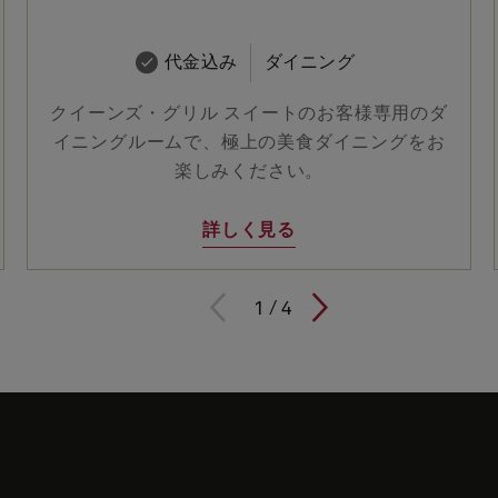
代金込み
ダイニング
クイーンズ・グリル スイートのお客様専用のダ
イニングルームで、極上の美食ダイニングをお
楽しみください。
詳しく見る
1 / 4
1
/
4