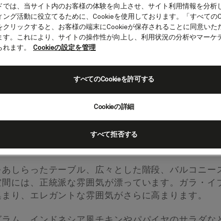
ドでは、当サイト内のお客様の体験を向上させ、サイト利用情報を分析
ング活動に役立てるために、Cookieを使用しております。「すべてのCo
をクリックすると、お客様の端末にCookieが保存されることに同意いた
ます。これにより、サイトの操作性が向上し、利用状況の分析やマーケ
られます。
Cookieの設定を管理
レストラン
すべてのCookieを許可する
Cookieの詳細
すべて拒否する
ンドリーで快適な雰囲気の中、さまざまなお料理をお
をあしらったテーブル、広々とした階段、バルコニー
空間には、正統派な雰囲気が漂っています。ガラ・イ
集まり、エレガントな雰囲気がさらに高まります。
グラム、インドネシア風チキンやパパイヤのサラダな