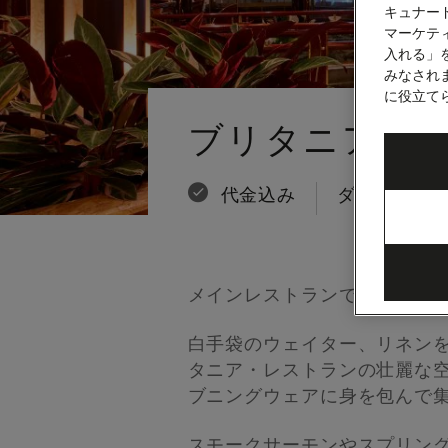
キュナー
マーケティ
入れる」
みなされ
に役立て
Number
Number
of
of
ブリタニア・
guests
crew
代金込み
ダイニング
メインレストランでは、フレ
白手袋のウェイター、リネン
タニア・レストランの壮麗な
ブニングウェアに身を包んで
スモークサーモンやスプリン