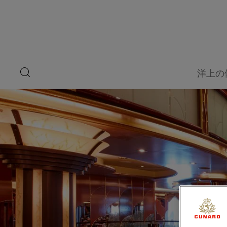
ペ
船
ー
ジ
上
内
容
の
へ
ス
愉
キ
search
洋上の
ッ
button
し
プ
み