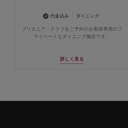
代金込み
ダイニング
ブリタニア・クラブをご予約のお客様専用のプ
ライベートなダイニング施設です。
詳しく見る
Skip
to
footer
content