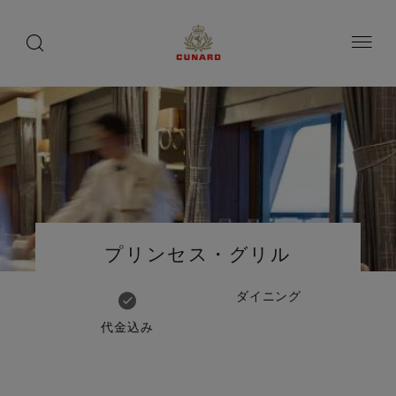
船
1 / 2
toggle
search
ペ
button
button
ー
上
ジ
の
内
容
愉
へ
し
ス
み
キ
ッ
プ
Number
Number
of
of
プリンセス・グリル
guests
crew
ダイニング
代金込み