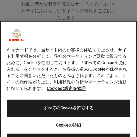
想像力豊かな料理と完璧なサービスで、ロイヤ
ルティにふさわしいダイニング体験をご提供い
たします。
プリンセス・グリル スイートをご予約のお客様
は、この極上のレストランでワンランク上のア
ラカルトメニューをお楽しみいただけます。
キュナードでは、当サイト内のお客様の体験を向上させ、サイ
ト利用情報を分析して、弊社のマーケティング活動に役立てる
ために、Cookieを使用しております。「すべてのCookieを受け
世界有数のホテルに匹敵するダイニングルーム
入れる」をクリックすると、お客様の端末にCookieが保存され
と、クラシックな味のペアリング、独創的なア
ることに同意いただいたものとみなされます。これにより、サ
レンジが光るメニューを備えたプリンセス・グ
イトの操作性が向上し、利用状況の分析やマーケティング活動
リル・レストランは、船上のダイニングの中で
に役立てられます。
Cookieの設定を管理
最も格調高いレストランです。控えめでありな
がらきめ細やかなサービスと、お客様一人ひと
りに合わせた気配りで、特別なダイニング体験
すべてのCookieを許可する
をお届けいたします。
Cookieの詳細
朝は幅広いメニューのコンチネンタルと温かい