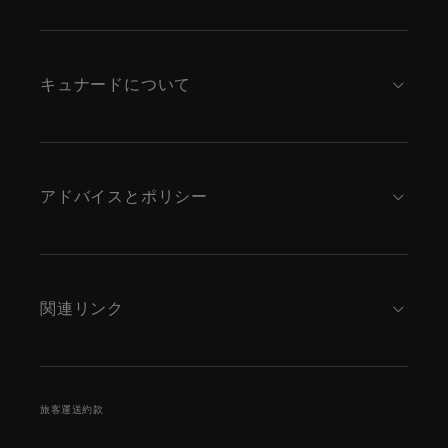
to
footer
content
キュナードについて
アドバイスとポリシー
関連リンク
旅客運送約款