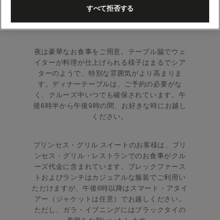
お料理で目を覚まし、ランチタイムには美味し
すべて拒否する
い4品コースのメニューと軽食のオプションをご
用意しております。
夜は豪華なお食事をご用意。テーブル脇でウェ
イターが料理が仕上げられる様子はまるでシア
ターのようで、特別な雰囲気がより高まりま
す。ディナーテーブルは、ご予約の必要がな
く、クルーズ中いつでも確保されています。午
後6時半から午後9時の間、お好きな時にお越し
ください。
プリンセス・グリル スイートのお客様は、プリ
ンセス・グリル・レストランでのお食事がクル
ーズ代金に含まれています。ブレックファース
トおよびランチはカジュアルな服装でご利用い
ただけますが、午後6時以降はスマート・アタイ
アー（ジャケットは任意）でお越しください。
ただし、ガラ・イブニングにはブラックタイの