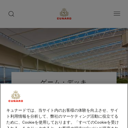
船
toggle
search
ペ
button
button
ー
上
ジ
の
内
容
愉
へ
し
ス
み
キ
ッ
プ
Number
Number
of
of
ゲーム・デッキ
guests
crew
日中のアクティビティ
代金込み
キュナードでは、当サイト内のお客様の体験を向上させ、サイ
ト利用情報を分析して、弊社のマーケティング活動に役立てる
ために、Cookieを使用しております。「すべてのCookieを受け
クイーン・エリザベスのゲーム・デッキは、キ