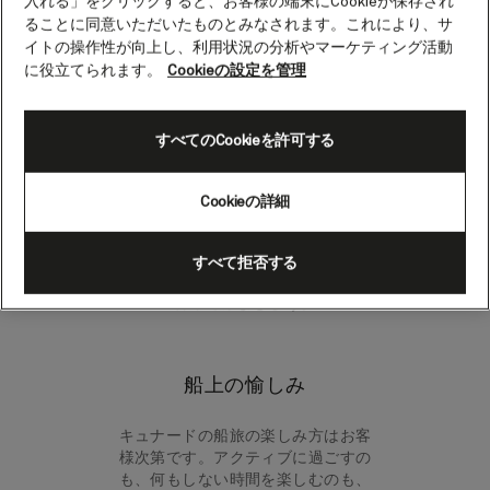
入れる」をクリックすると、お客様の端末にCookieが保存され
ュナード船の中でもユニークな施設で、屋外で
ることに同意いただいたものとみなされます。これにより、サ
エンターテイメントをお楽しみいただけます。
イトの操作性が向上し、利用状況の分析やマーケティング活動
に役立てられます。
Cookieの設定を管理
世界中どこへお出かけになっても、大空の下で
過ごす時間を作りましょう。広々としたこの洗
練されたエリアは庭園のような空間で、日陰で
すべてのCookieを許可する
ボウルズ、デッキテニス、クロケットなどのゲ
ームをお楽しみいただけます。ゴルフネットで
Cookieの詳細
はパッティングスキルを磨くこともでき、エン
ターテイメントチームのスタッフからアドバイ
スも受けられます。また、チャレンジしたいと
すべて拒否する
いう方は、トーナメントに参加して、競争力を
養ってみましょう。
船上の愉しみ
キュナードの船旅の楽しみ方はお客
様次第です。アクティブに過ごすの
も、何もしない時間を楽しむのも、