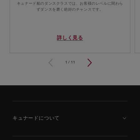
キュナード船のダンスクラスでは、お客様のレベルに関わら
ずダンスを磨く絶好のチャンスです。
詳しく見る
1 / 11
1
/
11
Skip
to
footer
content
キュナードについて