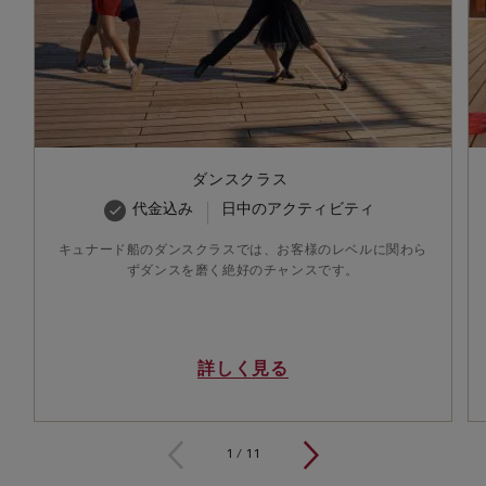
ダンスクラス
代金込み
日中のアクティビティ
キュナード船のダンスクラスでは、お客様のレベルに関わら
ずダンスを磨く絶好のチャンスです。
詳しく見る
1 / 11
1
/
11