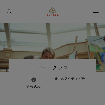
船
toggle
search
ペ
button
button
ー
上
ジ
の
内
容
愉
へ
し
ス
み
キ
ッ
プ
Number
Number
of
of
アートクラス
guests
crew
日中のアクティビティ
代金込み