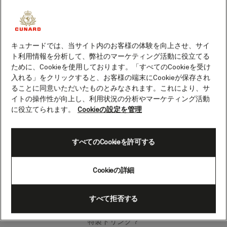
落ち着いた航海日から深夜のダンスフロアま
で。ヨット・クラブはクイーン・ヴィクトリア
とクイーン・エリザベスに乗船したら必ず訪れ
たいスポットです。
キュナードでは、当サイト内のお客様の体験を向上させ、サイ
ト利用情報を分析して、弊社のマーケティング活動に役立てる
ために、Cookieを使用しております。「すべてのCookieを受け
一日中ご利用いただけるこのエリアは、広々と
入れる」をクリックすると、お客様の端末にCookieが保存され
水平線を描く海や、遠くに見える太陽が降り注
ることに同意いただいたものとみなされます。これにより、サ
ぐ街など、素晴らしい眺望をお楽しみいただけ
イトの操作性が向上し、利用状況の分析やマーケティング活動
る魅力的な空間です。常にエンターテイメント
に役立てられます。
Cookieの設定を管理
を生み出すヨット・クラブでは、昼間はコーヒ
ーを片手に読書にふけったり、夜には専属DJの
音楽に心を動かしたりと、さまざまにお過ごし
すべてのCookieを許可する
いただけます。
Cookieの詳細
日が沈むと、ここヨット・クラブは、夕食前後
のカクテルをお楽しみいただける落ち着いたバ
すべて拒否する
ーに様変わりします。安定のオールド・ファッ
ションドを召し上がりますか？それとも魅惑の
特製ドリンク？