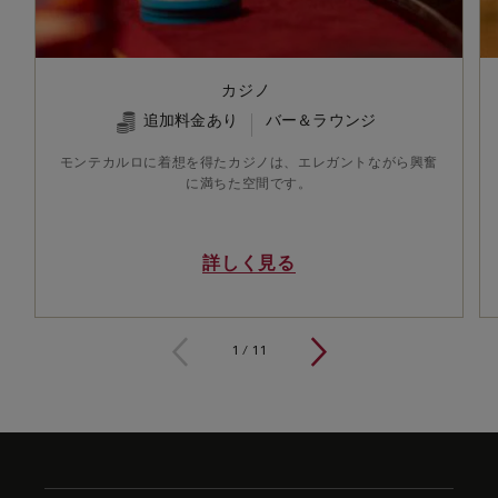
カジノ
追加料金あり
バー＆ラウンジ
モンテカルロに着想を得たカジノは、エレガントながら興奮
に満ちた空間です。
詳しく見る
1 / 11
1
/
11
Skip
to
footer