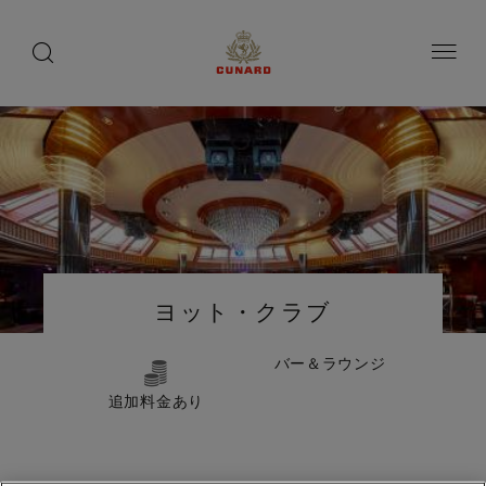
船
toggle
search
ペ
button
button
ー
上
ジ
の
内
容
愉
へ
し
ス
み
キ
ッ
プ
Number
Number
of
of
ヨット・クラブ
guests
crew
バー＆ラウンジ
追加料金あり