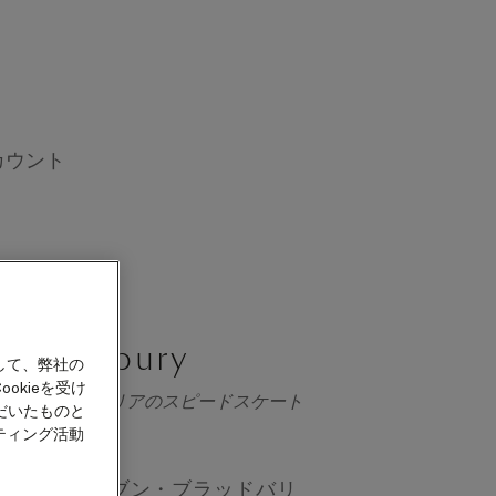
カウント
n Bradbury
して、弊社の
okieを受け
ト、オーストラリアのスピードスケート
だいたものと
選手
ティング活動
手のスティーブン・ブラッドバリ