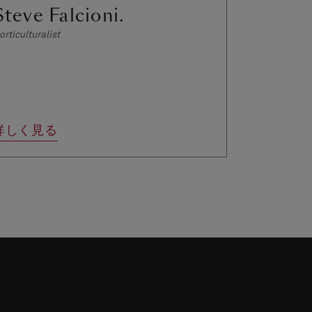
Steve Falcioni.
Sarah 
orticulturalist
Horticulturali
詳しく見る
詳しく見