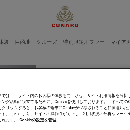
1 / 3
体験
目的地
クルーズ
特別限定オファー
マイア
Steve
ドでは、当サイト内のお客様の体験を向上させ、サイト利用情報を分析
ング活動に役立てるために、Cookieを使用しております。「すべてのCo
オリンピック金メダリス
をクリックすると、お客様の端末にCookieが保存されることに同意いた
ます。これにより、サイトの操作性が向上し、利用状況の分析やマーケ
られます。
Cookieの設定を管理
スピードスケート選