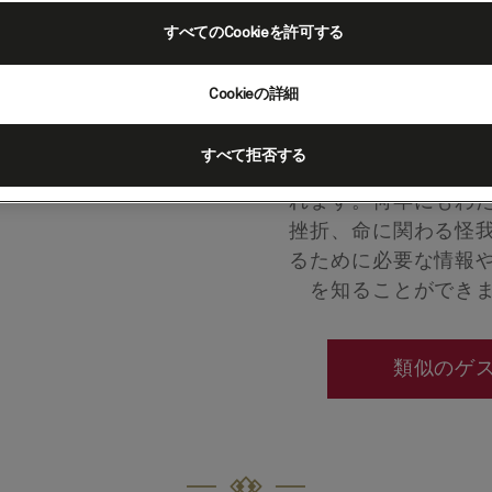
ーは、オリンピック
すべてのCookieを許可する
を手にしました。こ
リンピック金メダル
Cookieの詳細
は、映像、音楽、コ
のダイナミックなシ
すべて拒否する
を乗り越えた驚くべ
れます。何年にもわ
挫折、命に関わる怪
るために必要な情報
を知ることができ
類似のゲ