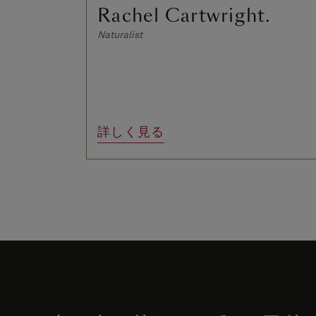
Rachel Cartwright.
Naturalist
詳しく見る
Skip
to
footer
content