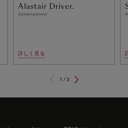
Alastair Driver.
Conservationist
H
詳しく見る
1
/
3