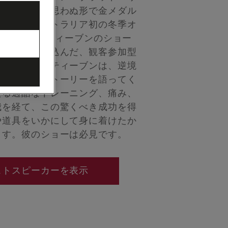
の歴史上最も思わぬ形で金メダル
れは、オーストラリア初の冬季オ
でした。スティーブンのショー
メディを盛り込んだ、観客参加型
ョーです。スティーブンは、逆境
き感動的なストーリーを語ってく
たる過酷なトレーニング、痛み、
我を経て、この驚くべき成功を得
や道具をいかにして身に着けたか
ます。彼のショーは必見です。
ストスピーカーを表示