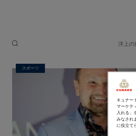
ペ
ゲ
ー
ジ
ス
内
容
ト
へ
ス
ス
キ
search
洋上の
ッ
button
ピ
プ
ー
スポーツ
カ
ー
キュナー
マーケティ
入れる」
みなされ
に役立て