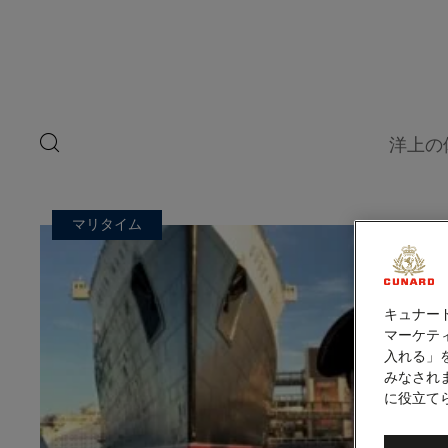
ペ
ゲ
ー
ジ
ス
内
容
ト
へ
ス
ス
キ
search
洋上の
ッ
button
ピ
プ
ー
マリタイム
カ
ー
キュナー
マーケティ
入れる」
みなされ
に役立て