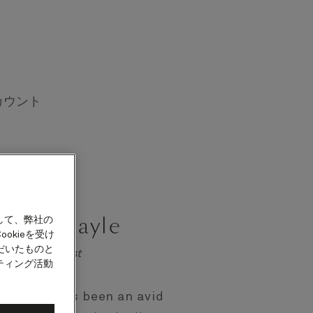
カウント
han Quayle
して、弊社の
okieを受け
だいたものと
time enthusiast
ティング活動
 has always been an avid