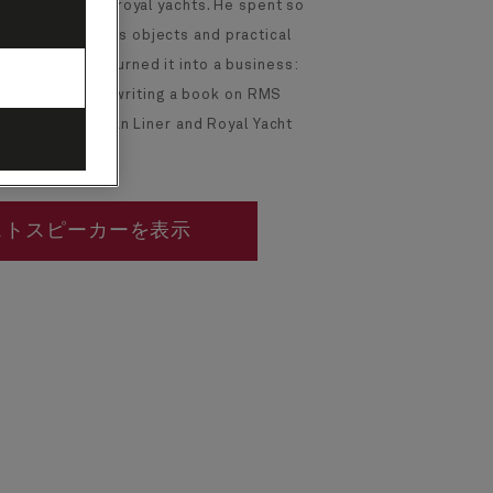
ers and historic royal yachts. He spent so
down the precious objects and practical
as that he has turned it into a business:
s also currently writing a book on RMS
ectures on Ocean Liner and Royal Yacht
histories.
ストスピーカーを表示