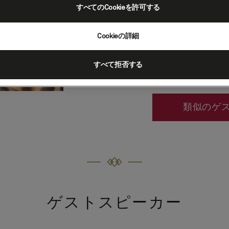
enthusiast
of ocean lin
すべてのCookieを許可する
much of his time hunting 
artefacts that sailed the se
Cookieの詳細
The Purser's Locker. He'
Queen Mary and regularly l
すべて拒否する
類似のゲ
ゲストスピーカー