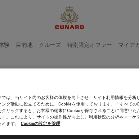
体験
目的地
クルーズ
特別限定オファー
マイア
Jonat
ドでは、当サイト内のお客様の体験を向上させ、サイト利用情報を分析
ング活動に役立てるために、Cookieを使用しております。「すべてのCo
をクリックすると、お客様の端末にCookieが保存されることに同意いた
Mari
ます。これにより、サイトの操作性が向上し、利用状況の分析やマーケ
られます。
Cookieの設定を管理
Jonathan Quayle