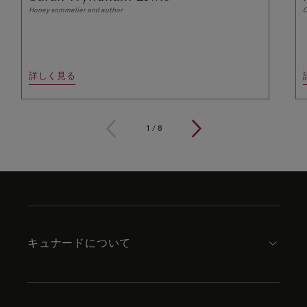
Honey sommelier and author
C
詳しく見る
1
/
8
Skip
to
footer
content
キュナードについて