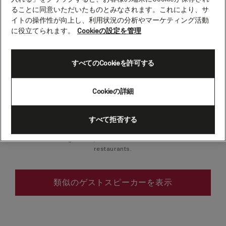
Dale Gibson
ることに同意いただいたものとみなされます。これにより、サ
イトの操作性が向上し、利用状況の分析やマーケティング活動
Beekeeping specialist
に役立てられます。
Cookieの設定を管理
Dale Gibson is one of Britain's best known
すべてのCookieを許可する
professional beekeepers. Founder of the sustainable
beekeeping practice Bermondsey Street Bees, he
advocates ecology-based approaches to keeping
Cookieの詳細
urban and country bees.
Dale is an artisan producer adhering to traditional
すべて拒否する
production techniques. His honeys regularly win top
food awards and are used in many of London's
leading hotels, bars and Michelin-starred
restaurants.
類似のゲストスピーカーを表示