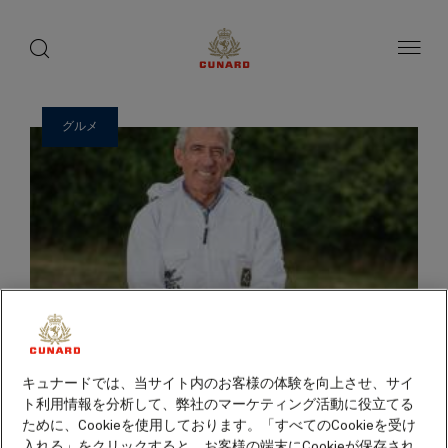
ゲ
toggle
search
ペ
1 / 8
button
button
ー
ス
ジ
ト
内
容
ス
へ
ピ
ス
グルメ
ー
キ
ッ
カ
プ
ー
キュナードでは、当サイト内のお客様の体験を向上させ、サイ
ト利用情報を分析して、弊社のマーケティング活動に役立てる
ために、Cookieを使用しております。「すべてのCookieを受け
入れる」をクリックすると、お客様の端末にCookieが保存され