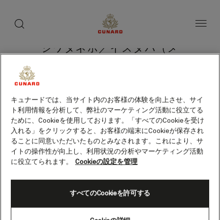
toggle
search
ペ
button
button
ー
ジ
内
容
シワタネホ／イスタパ（メ
へ
ス
キシコ）
キ
ッ
プ
キュナードでは、当サイト内のお客様の体験を向上させ、サイ
ト利用情報を分析して、弊社のマーケティング活動に役立てる
クルーズを検索
ために、Cookieを使用しております。「すべてのCookieを受け
入れる」をクリックすると、お客様の端末にCookieが保存され
ることに同意いただいたものとみなされます。これにより、サ
イトの操作性が向上し、利用状況の分析やマーケティング活動
に役立てられます。
Cookieの設定を管理
すべてのCookieを許可する
Skip
to
footer