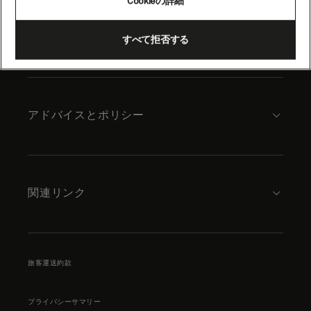
Cookieの詳細
content
キュナードについて
すべて拒否する
アドバイスとポリシー
関連リンク
旅客運送約款
プライバシーサマリー