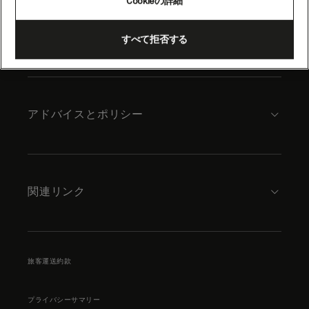
Cookieの詳細
content
キュナードについて
すべて拒否する
アドバイスとポリシー
関連リンク
旅客運送約款
プライバシーサマリー