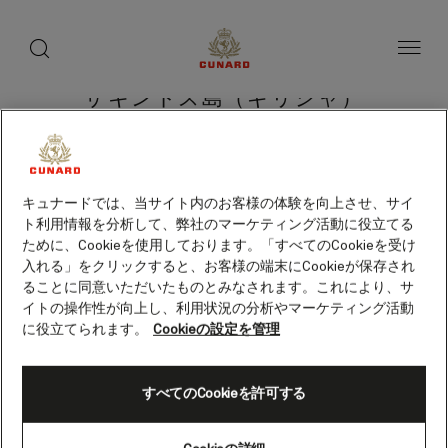
toggle
search
ペ
button
button
ー
ジ
内
容
ザキントス島（ギリシャ）
へ
ス
キ
ッ
プ
クルーズを検索
キュナードでは、当サイト内のお客様の体験を向上させ、サイ
ト利用情報を分析して、弊社のマーケティング活動に役立てる
ために、Cookieを使用しております。「すべてのCookieを受け
入れる」をクリックすると、お客様の端末にCookieが保存され
ることに同意いただいたものとみなされます。これにより、サ
イトの操作性が向上し、利用状況の分析やマーケティング活動
に役立てられます。
Cookieの設定を管理
すべてのCookieを許可する
Skip
to
footer