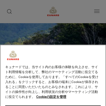
toggle
search
ペ
button
button
ー
ジ
内
容
へ
ス
キ
ッ
プ
キュナードでは、当サイト内のお客様の体験を向上させ、サイ
ト利用情報を分析して、弊社のマーケティング活動に役立てる
ために、Cookieを使用しております。「すべてのCookieを受け
入れる」をクリックすると、お客様の端末にCookieが保存され
ることに同意いただいたものとみなされます。これにより、サ
イトの操作性が向上し、利用状況の分析やマーケティング活動
に役立てられます。
Cookieの設定を管理
ウィルソンズ・プロモント