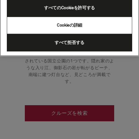
リー、ビクトリア州（オー
すべてのCookieを許可する
ストラリア）（シーニック
クルージング）
Cookieの詳細
すべて拒否する
メルボルンの南東約209kmに位置する
「ザ・プロム」は、ビクトリア州で最も愛
されている国立公園の1つです。隠れ家のよ
うな入り江、御影石の岩が転がるビーチ、
南端に建つ灯台など、見どころが満載で
す。
クルーズを検索