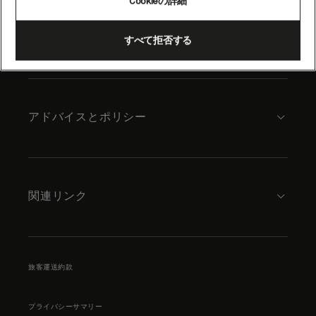
Cookieの詳細
content
キュナードについて
すべて拒否する
アドバイスとポリシー
関連リンク
旅客運送約款
プライバシーサマリー