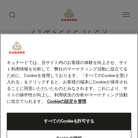
toggle
search
ペ
button
button
ー
ジ
内
容
ウィルミントン（アメリ
へ
ス
カ）
キ
ッ
プ
キュナードでは、当サイト内のお客様の体験を向上させ、サイ
ト利用情報を分析して、弊社のマーケティング活動に役立てる
クルーズを検索
ために、Cookieを使用しております。「すべてのCookieを受け
入れる」をクリックすると、お客様の端末にCookieが保存され
ることに同意いただいたものとみなされます。これにより、サ
イトの操作性が向上し、利用状況の分析やマーケティング活動
に役立てられます。
Cookieの設定を管理
すべてのCookieを許可する
Skip
to
footer