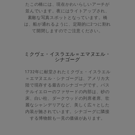
たこの橋には、現在かわいらしいアーチが
並んでいます。夜にはライトアップされ、
素敵な写真スポットとなっています。
橋
は、船が通れるように、定期的に2つに割れ
て開閉しますのでご注意ください。
ミクヴェ・イスラエル＝エマヌエル・
シナゴーグ
1732年に献堂されたミクヴェ・イスラエル
＝エマヌエル・シナゴーグは、アメリカ大
陸で現存する最古のシナゴーグです。パス
テルイエローのファサードの内部は、砂の
床、白い柱、ダークウッドの列席者席、壮
麗なシャンデリアなど、美しく広々とした
内装が施されています。シナゴーグに隣接
する博物館も一見の価値があります。