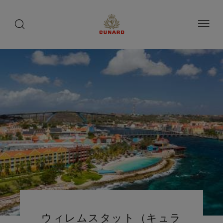
toggle
search
ペ
button
button
ー
ジ
内
容
へ
ス
キ
ッ
プ
ウィレムスタット（キュラ