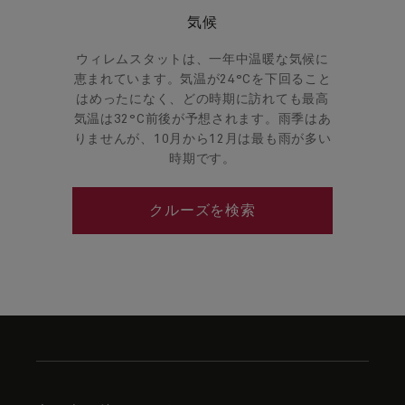
気候
ウィレムスタットは、一年中温暖な気候に
恵まれています。気温が24°Cを下回ること
はめったになく、どの時期に訪れても最高
気温は32°C前後が予想されます。雨季はあ
りませんが、10月から12月は最も雨が多い
時期です。
クルーズを検索
Skip
to
footer
content