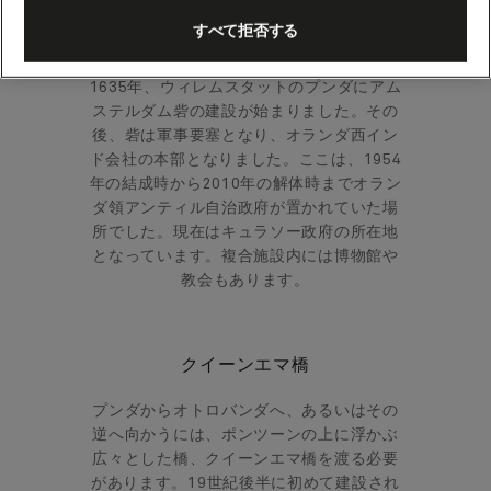
すべて拒否する
アムステルダム砦
1635年、ウィレムスタットのプンダにアム
ステルダム砦の建設が始まりました。その
後、砦は軍事要塞となり、オランダ西イン
ド会社の本部となりました。ここは、1954
年の結成時から2010年の解体時までオラン
ダ領アンティル自治政府が置かれていた場
所でした。現在はキュラソー政府の所在地
となっています。複合施設内には博物館や
教会もあります。
クイーンエマ橋
プンダからオトロバンダへ、あるいはその
逆へ向かうには、ポンツーンの上に浮かぶ
広々とした橋、クイーンエマ橋を渡る必要
があります。19世紀後半に初めて建設され