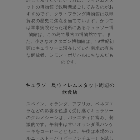
詳しく知りたいという方は、ウィレムスタ
ットの博物館で数時間過ごしてみるのがお
すすめです。クラ・フランダ博物館は奴隷
貿易の歴史に焦点を当てています。かつて
は軍事病院だった場所にあるキュラソー博
物館は、この島で最古の博物館です。ま
た、小さなオクタゴン博物館は、19世紀
初
頭にキュラソーに滞在していた南米の有名
な解放者、シモン・ボリバルにちなんだも
のです。
キュラソー島ウィレムスタット周辺の
飲食店
スペイン、オランダ、アフリカ、ベネズエ
ラなどの影響を色濃く受け継ぐキュラソー
のグルメシーンは、バラエティに富み、刺
激的です。午前中は甘いオランダ風パンケ
ーキをコーヒーとともに。午後は本場のカ
ルニ・ストーバ（ビーフシチュー）を試し