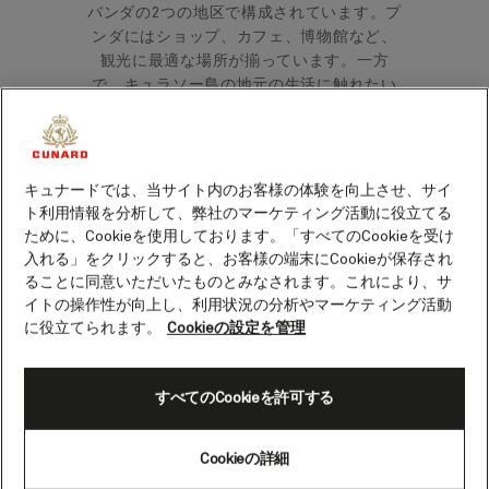
バンダの2つの地区で構成されています。プ
ンダにはショップ、カフェ、博物館など、
観光に最適な場所が揃っています。一方
で、キュラソー島の地元の生活に触れたい
なら、オトロバンダに行って、コロニアル
建築とモダンなストリートアートなどが融
合した魅力的な街並みを見て回るのもおす
すめです。
キュナードでは、当サイト内のお客様の体験を向上させ、サイ
ト利用情報を分析して、弊社のマーケティング活動に役立てる
ために、Cookieを使用しております。「すべてのCookieを受け
キュラソー島ウィレムスタットの人気
入れる」をクリックすると、お客様の端末にCookieが保存され
観光スポット
ることに同意いただいたものとみなされます。これにより、サ
イトの操作性が向上し、利用状況の分析やマーケティング活動
スペイン人が最初にキュラソー島を植民地
に役立てられます。
Cookieの設定を管理
にしたのは16世紀のことですが、1634年に
オランダ人による統治が始まり、貿易の中
すべてのCookieを許可する
心地として確立し始めました。
今日のウィ
レムスタットには、この植民地時代の面影
が随所に見られます。
Cookieの詳細