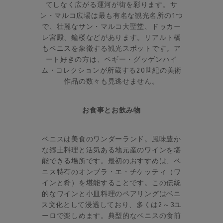
てしなく広がる運河が街を彩ります。サ
ン・マルコ広場は最も有名な観光名所の1つ
で、壮麗なサン・マルコ大聖堂、ドゥカー
レ宮殿、鐘楼などがあります。リアルト橋
もベニスを象徴する観光スポットです。ア
ート好きの方は、ペギー・グッゲンハイ
ム・コレクションが所蔵する20世紀の美術
作品の数々も見逃せません。
お食事とお飲み物
ベニスは美食のワンダーランド。風味豊か
な郷土料理と活気ある地元産のワインを堪
能できる場所です。最初のおすすめは、ベ
ニス特有のオンブラ・エ・チケッティ（ワ
インと肴）を堪能することです。この伝統
的なワインと小皿料理のペアリングはベニ
ス文化として浸透しており、多くは2～3ユ
ーロで楽しめます。典型的なベニスの食前