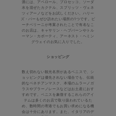
酒には、アペロール、プロセッコ、ソーダ
水を混ぜたカクテル、スプリッツ・ヴェネ
ツィアーノなどをお試しください。ハリー
ズ・バーもぜひ訪れたい場所の1つです。ピ
ーチベリーニが考案されたことで有名なこ
のお店は、キャサリン・ヘプバーンやトル
ーマン・カポーティ、アーネスト・ヘミン
グウェイのお気に入りでした。
ショッピング
数え切れない観光名所があるベニスで、シ
ョッピングは優先されない場合でも、伝統
的なベネチアンマスク、本場のムラーノガ
ラスやブラーノレースなどはお土産におす
すめです。ベニスを象徴するこれらのアイ
テムは多くのお店で取り扱われているた
め、数時間の寄港でもお買い求めになる機
会は十分にあります。また、イタリアのデ