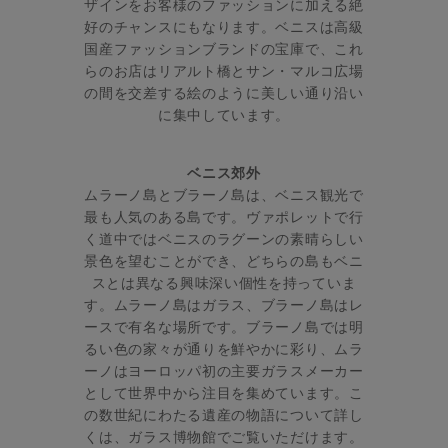
ザインをお客様のファッションに加える絶
好のチャンスにもなります。ベニスは高級
国産ファッションブランドの宝庫で、これ
らのお店はリアルト橋とサン・マルコ広場
の間を交差する絵のように美しい通り沿い
に集中しています。
ベニス郊外
ムラーノ島とブラーノ島は、ベニス観光で
最も人気のある島です。ヴァポレットで行
く道中ではベニスのラグーンの素晴らしい
景色を望むことができ、どちらの島もベニ
スとは異なる興味深い個性を持っていま
す。ムラーノ島はガラス、ブラーノ島はレ
ースで有名な場所です。ブラーノ島では明
るい色の家々が通りを鮮やかに彩り、ムラ
ーノはヨーロッパ初の主要ガラスメーカー
として世界中から注目を集めています。こ
の数世紀にわたる遺産の物語について詳し
くは、ガラス博物館でご覧いただけます。