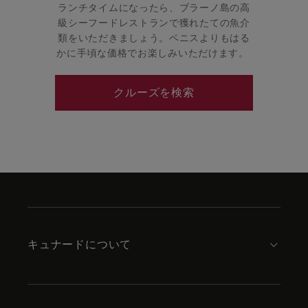
ランチタイムになったら、ブラーノ島の高
級シーフードレストランで獲れたての魚介
類をいただきましょう。ベニスよりもはる
かに手頃な価格でお楽しみいただけます。
クルーズを検索
Skip
to
footer
content
キュナードについて