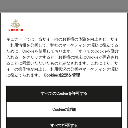
水の都ベニスの魅力はその右に出るものは
ありませんが、いつまでも心に残る魔法の
ような夕日が魅力的な運河に光を放つ時、
その美しさがさらに際立ちます。
キュナードでは、当サイト内のお客様の体験を向上させ、サイ
ト利用情報を分析して、弊社のマーケティング活動に役立てる
ベニスでは、ゴンドラに乗って迷路のよう
ために、Cookieを使用しております。「すべてのCookieを受け
に入り組んだ市場やカフェを巡りましょ
入れる」をクリックすると、お客様の端末にCookieが保存され
う。その後、ハリーズ・バーに立ち寄りベ
ることに同意いただいたものとみなされます。これにより、サ
リーニカクテルをぜひお試しください。こ
イトの操作性が向上し、利用状況の分析やマーケティング活動
のユニークな街では、体験することすべて
に役立てられます。
Cookieの設定を管理
が非現実的でありながら魅力的です。
すべてのCookieを許可する
ベニスへようこそ
Cookieの詳細
ベニスのような街は世界中のどこにもな
く、カナル・グランデを初めて見た時の感
動も他では味わえません。ドーム型の大聖
すべて拒否する