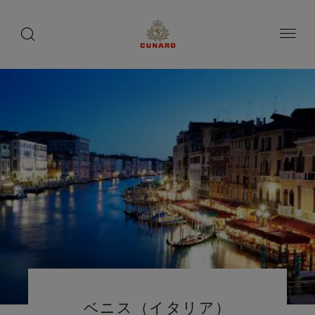
toggle
search
ペ
button
button
ー
ジ
内
容
へ
ス
キ
ッ
プ
ベニス（イタリア）