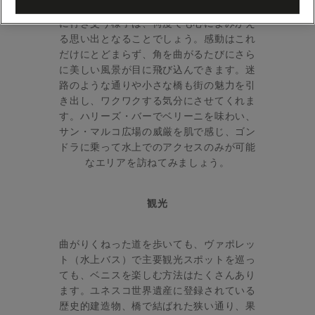
堂を背景に水上バスや水上タクシーが巧み
に行き交う様子は、何度でも心によみがえ
る思い出となることでしょう。感動はこれ
だけにとどまらず、角を曲がるたびにさら
に美しい風景が目に飛び込んできます。迷
路のような通りや小さな橋も街の魅力を引
き出し、ワクワクする気分にさせてくれま
す。ハリーズ・バーでベリーニを味わい、
サン・マルコ広場の威厳を肌で感じ、ゴン
ドラに乗って水上でのアクセスのみが可能
なエリアを訪ねてみましょう。
観光
曲がりくねった道を歩いても、ヴァポレッ
ト（水上バス）で主要観光スポットを巡っ
ても、ベニスを楽しむ方法はたくさんあり
ます。ユネスコ世界遺産に登録されている
歴史的建造物、橋で結ばれた狭い通り、果