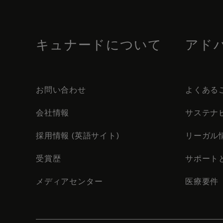
to
footer
content
キュナードについて
アド
お問い合わせ
よくある
会社情報
サステナ
採用情報 (英語サイト)
リーガル
受賞歴
サポート
メディアセンター
医療要件