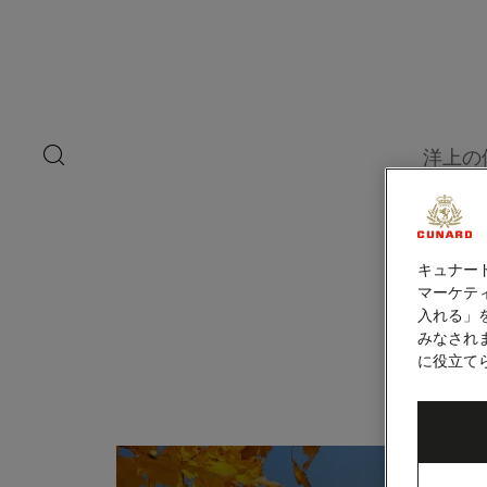
ペ
ー
ジ
内
バレンシア（ス
容
へ
ス
キ
search
洋上の
ッ
button
プ
キュナー
マーケティ
入れる」
みなされ
に役立て